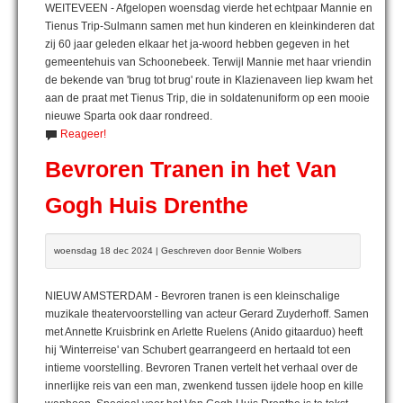
WEITEVEEN - Afgelopen woensdag vierde het echtpaar Mannie en
Tienus Trip-Sulmann samen met hun kinderen en kleinkinderen dat
zij 60 jaar geleden elkaar het ja-woord hebben gegeven in het
gemeentehuis van Schoonebeek. Terwijl Mannie met haar vriendin
de bekende van 'brug tot brug' route in Klazienaveen liep kwam het
aan de praat met Tienus Trip, die in soldatenuniform op een mooie
nieuwe Sparta ook daar rondreed.
Reageer!
Bevroren Tranen in het Van
Gogh Huis Drenthe
woensdag 18 dec 2024 | Geschreven door Bennie Wolbers
NIEUW AMSTERDAM - Bevroren tranen is een kleinschalige
muzikale theatervoorstelling van acteur Gerard Zuyderhoff. Samen
met Annette Kruisbrink en Arlette Ruelens (Anido gitaarduo) heeft
hij 'Winterreise' van Schubert gearrangeerd en hertaald tot een
intieme voorstelling. Bevroren Tranen vertelt het verhaal over de
innerlijke reis van een man, zwenkend tussen ijdele hoop en kille