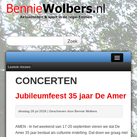
Zoek
Laatste nieuws
Home
Peter van Dijk Projects & Investments breidt samenwerking Emmen uit als
CONCERTEN
nieuwe rugsponsor
Alle categorieën
Najaar '26 staat live!
102 kaarsen voor eeuwling Mieke Sijbom-Maatje
Over Bennie Wolbers
Jubileumfeest 35 jaar De Amer
Emmen wint op Open Dag overtuigend van Almere City
Treffer van Quispel bezorgt FC Emmen droomstart
Adverteren
dinsdag 28 jul 2026 | Geschreven door Bennie Wolbers
ZONDAG 09 AUG 2026
Contact / Tiplijn
AMEN - In het weekend van 17-20 september vieren we dat De
Fotoboek
Amer 35 jaar bestaat als culturele instelling. Dat doen we graag met