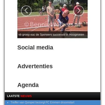
‹
›
vb groep eac de Sperwers succesvol in Hoogeveen
Social media
Advertenties
Agenda
LAATSTE
NIEUWS
Treffer van Quispel bezorgt FC Emmen droomstart