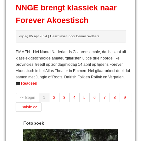
NNGE brengt klassiek naar
Forever Akoestisch
vrijdag 05 apr 2024 | Geschreven door Bennie Wolbers
EMMEN - Het Noord Nederlands Gitaarensemble, dat bestaat uit
klassiek geschoolde amateurgitaristen uit de drie noordelijke
provincies, treedt op zondagmiddag 14 april op tijdens Forever
Akoestisch in het Atlas Theater in Emmen. Het gitaarorkest doet dat
samen met Jungle of Roots, DaIrish Folk en Rolink en Verpalen.
Reageer!
<< Begin
1
2
3
4
5
6
7
8
9
Laatste >>
Fotoboek