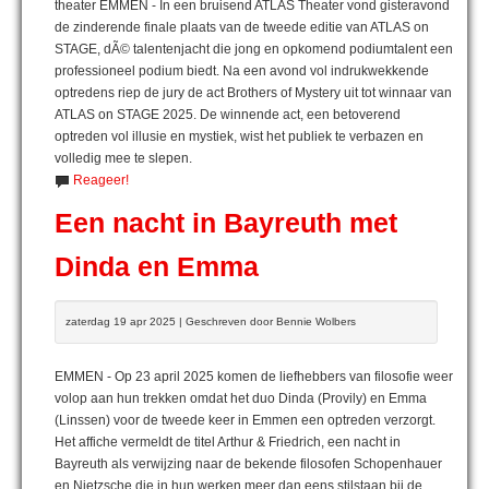
theater EMMEN - In een bruisend ATLAS Theater vond gisteravond
de zinderende finale plaats van de tweede editie van ATLAS on
STAGE, dÃ© talentenjacht die jong en opkomend podiumtalent een
professioneel podium biedt. Na een avond vol indrukwekkende
optredens riep de jury de act Brothers of Mystery uit tot winnaar van
ATLAS on STAGE 2025. De winnende act, een betoverend
optreden vol illusie en mystiek, wist het publiek te verbazen en
volledig mee te slepen.
Reageer!
Een nacht in Bayreuth met
Dinda en Emma
zaterdag 19 apr 2025 | Geschreven door Bennie Wolbers
EMMEN - Op 23 april 2025 komen de liefhebbers van filosofie weer
volop aan hun trekken omdat het duo Dinda (Provily) en Emma
(Linssen) voor de tweede keer in Emmen een optreden verzorgt.
Het affiche vermeldt de titel Arthur & Friedrich, een nacht in
Bayreuth als verwijzing naar de bekende filosofen Schopenhauer
en Nietzsche die in hun werken meer dan eens stilstaan bij de