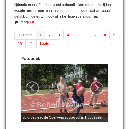
lijdende mens. Een thema dat behoorlijk kan schuren in tijden
waarin ons als een mantra voorgehouden wordt dat we vooral
gelukkig moeten zijn, ook al is het tegen de stroom in.
Reageer!
<< Begin
1
2
3
4
5
6
7
8
9
10
11
Laatste >>
Fotoboek
‹
›
vb groep eac de Sperwers succesvol in Hoogeveen