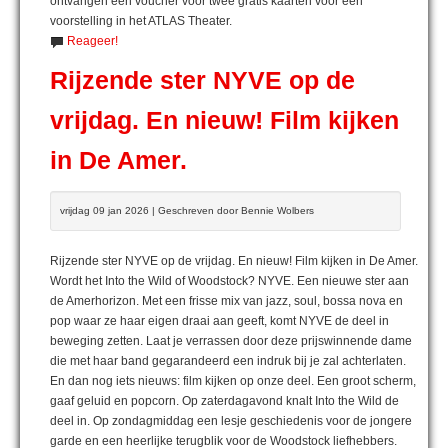
ontvangen een voucher voor twee gratis kaarten voor een
voorstelling in het ATLAS Theater.
Reageer!
Rijzende ster NYVE op de
vrijdag. En nieuw! Film kijken
in De Amer.
vrijdag 09 jan 2026 | Geschreven door Bennie Wolbers
Rijzende ster NYVE op de vrijdag. En nieuw! Film kijken in De Amer.
Wordt het Into the Wild of Woodstock? NYVE. Een nieuwe ster aan
de Amerhorizon. Met een frisse mix van jazz, soul, bossa nova en
pop waar ze haar eigen draai aan geeft, komt NYVE de deel in
beweging zetten. Laat je verrassen door deze prijswinnende dame
die met haar band gegarandeerd een indruk bij je zal achterlaten.
En dan nog iets nieuws: film kijken op onze deel. Een groot scherm,
gaaf geluid en popcorn. Op zaterdagavond knalt Into the Wild de
deel in. Op zondagmiddag een lesje geschiedenis voor de jongere
garde en een heerlijke terugblik voor de Woodstock liefhebbers.