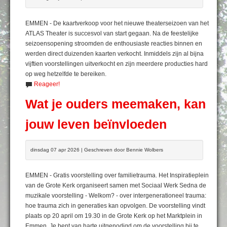
EMMEN - De kaartverkoop voor het nieuwe theaterseizoen van het
ATLAS Theater is succesvol van start gegaan. Na de feestelijke
seizoensopening stroomden de enthousiaste reacties binnen en
werden direct duizenden kaarten verkocht. Inmiddels zijn al bijna
vijftien voorstellingen uitverkocht en zijn meerdere producties hard
op weg hetzelfde te bereiken.
Reageer!
Wat je ouders meemaken, kan
jouw leven beïnvloeden
dinsdag 07 apr 2026 | Geschreven door Bennie Wolbers
EMMEN - Gratis voorstelling over familietrauma. Het Inspiratieplein
van de Grote Kerk organiseert samen met Sociaal Werk Sedna de
muzikale voorstelling - Welkom? - over intergenerationeel trauma:
hoe trauma zich in generaties kan opvolgen. De voorstelling vindt
plaats op 20 april om 19.30 in de Grote Kerk op het Marktplein in
Emmen. Je bent van harte uitgenodigd om de voorstelling bij te