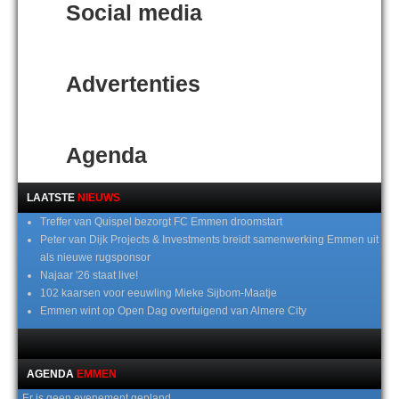
Social media
Advertenties
Agenda
LAATSTE
NIEUWS
Treffer van Quispel bezorgt FC Emmen droomstart
Peter van Dijk Projects & Investments breidt samenwerking Emmen uit
als nieuwe rugsponsor
Najaar '26 staat live!
102 kaarsen voor eeuwling Mieke Sijbom-Maatje
Emmen wint op Open Dag overtuigend van Almere City
AGENDA
EMMEN
Er is geen evenement gepland.