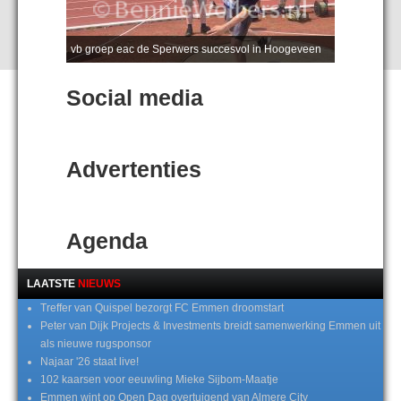
vb groep eac de Sperwers succesvol in Hoogeveen
Social media
Advertenties
Agenda
LAATSTE
NIEUWS
Treffer van Quispel bezorgt FC Emmen droomstart
Peter van Dijk Projects & Investments breidt samenwerking Emmen uit
als nieuwe rugsponsor
Najaar '26 staat live!
102 kaarsen voor eeuwling Mieke Sijbom-Maatje
Emmen wint op Open Dag overtuigend van Almere City