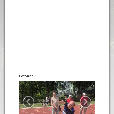
Fotoboek
‹
›