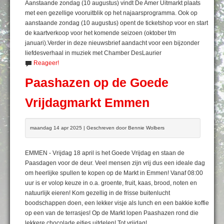
Aanstaande zondag (10 augustus) vindt De Amer Uitmarkt plaats
met een gezellige vooruitblik op het najaarsprogramma. Ook op
aanstaande zondag (10 augustus) opent de ticketshop voor en start
de kaartverkoop voor het komende seizoen (oktober t/m
januari).Verder in deze nieuwsbrief aandacht voor een bijzonder
liefdesverhaal in muziek met Chamber DesLaurier
Reageer!
Paashazen op de Goede
Vrijdagmarkt Emmen
maandag 14 apr 2025 | Geschreven door Bennie Wolbers
EMMEN - Vrijdag 18 april is het Goede Vrijdag en staan de
Paasdagen voor de deur. Veel mensen zijn vrij dus een ideale dag
om heerlijke spullen te kopen op de Markt in Emmen! Vanaf 08:00
uur is er volop keuze in o.a. groente, fruit, kaas, brood, noten en
natuurlijk eieren! Kom gezellig in de frisse buitenlucht
boodschappen doen, een lekker visje als lunch en een bakkie koffie
op een van de terrasjes! Op de Markt lopen Paashazen rond die
lekkere chocolade eitjes uitdelen! Tot vrijdag!