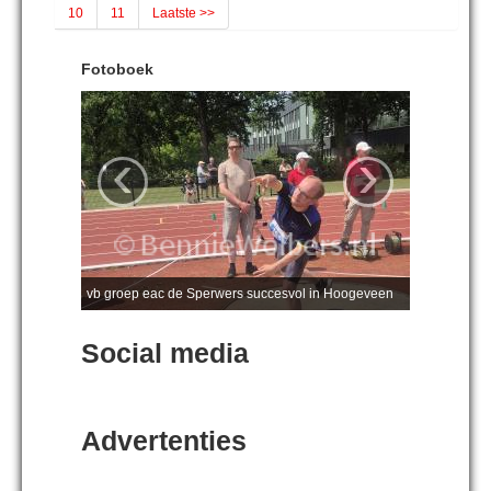
10
11
Laatste >>
Fotoboek
‹
›
vb groep eac de Sperwers succesvol in Hoogeveen
Social media
Advertenties