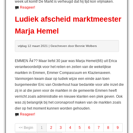
week uit komt! De Markt is verheugd dat hij tijd kon vrijmaken.
Reageer!
Ludiek afscheid marktmeester
Marja Hemel
vrijdag 12 maart 2021 | Geschreven door Bennie Wolbers
EMMEN Ã¢?? Maar liefst 30 jaar was Marja Hemel(66) uit Erica
verantwoordelijk voor het reilen en zeilen van de wekelijkse
markten in Emmen, Emmer Compascuum en Klazienaveen.
Vanmorgen kwam daar op ludiek wijze een einde aan toen
burgemeester Eric van Oosterhout haar bedankte voor alle inzet die
zij in al die jaren voor de markten in de gemeente Emmen heeft
verricht zoals administratie en nieuwe klanten een plek geven. Ook
was zij belangrijk bij het coronaproof maken van de markten zoals
dier op het moment kunnen worden gehouden.
Reageer!
<< Begin
1
2
3
4
5
6
7
8
9