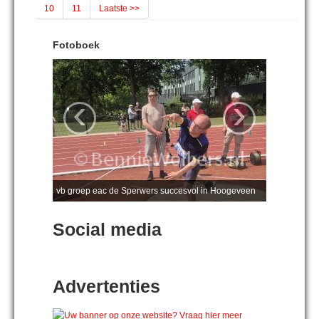
10
11
Laatste >>
Fotoboek
‹
›
vb groep eac de Sperwers succesvol in Hoogeveen
Social media
Advertenties