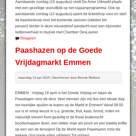
Aanstaande zondag (10 augustus) vindt De Amer Uitmarkt plaats
met een gezellige vooruitblik op het najaarsprogramma. Ook op
aanstaande zondag (10 augustus) opent de ticketshop voor en start
de kaartverkoop voor het komende seizoen (oktober t/m
januari).Verder in deze nieuwsbrief aandacht voor een bijzonder
liefdesverhaal in muziek met Chamber DesLaurier
Reageer!
Paashazen op de Goede
Vrijdagmarkt Emmen
maandag 14 apr 2025 | Geschreven door Bennie Wolbers
EMMEN - Vrijdag 18 april is het Goede Vrijdag en staan de
Paasdagen voor de deur. Veel mensen zijn vrij dus een ideale dag
om heerlijke spullen te kopen op de Markt in Emmen! Vanaf 08:00
uur is er volop keuze in o.a. groente, fruit, kaas, brood, noten en
natuurlijk eieren! Kom gezellig in de frisse buitenlucht
boodschappen doen, een lekker visje als lunch en een bakkie koffie
op een van de terrasjes! Op de Markt lopen Paashazen rond die
lekkere chocolade eitjes uitdelen! Tot vrijdag!