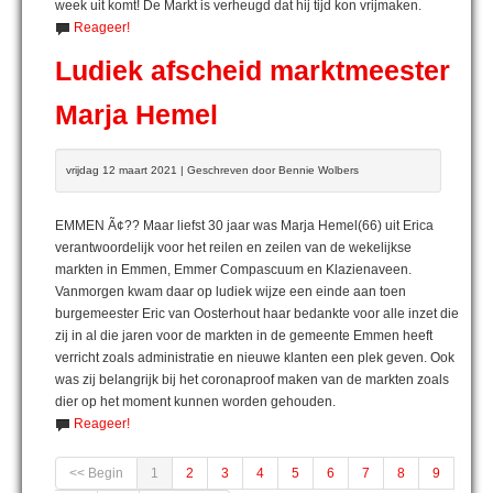
week uit komt! De Markt is verheugd dat hij tijd kon vrijmaken.
Reageer!
Ludiek afscheid marktmeester
Marja Hemel
vrijdag 12 maart 2021 | Geschreven door Bennie Wolbers
EMMEN Ã¢?? Maar liefst 30 jaar was Marja Hemel(66) uit Erica
verantwoordelijk voor het reilen en zeilen van de wekelijkse
markten in Emmen, Emmer Compascuum en Klazienaveen.
Vanmorgen kwam daar op ludiek wijze een einde aan toen
burgemeester Eric van Oosterhout haar bedankte voor alle inzet die
zij in al die jaren voor de markten in de gemeente Emmen heeft
verricht zoals administratie en nieuwe klanten een plek geven. Ook
was zij belangrijk bij het coronaproof maken van de markten zoals
dier op het moment kunnen worden gehouden.
Reageer!
<< Begin
1
2
3
4
5
6
7
8
9