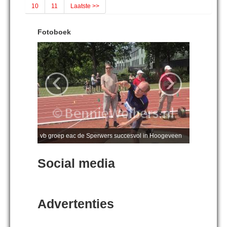
10
11
Laatste >>
Fotoboek
‹
›
vb groep eac de Sperwers succesvol in Hoogeveen
Social media
Advertenties