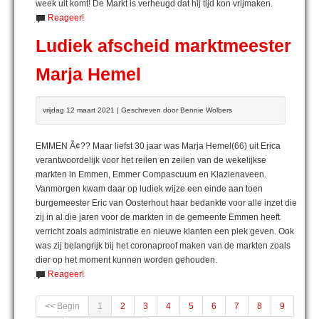
week uit komt! De Markt is verheugd dat hij tijd kon vrijmaken.
Reageer!
Ludiek afscheid marktmeester
Marja Hemel
vrijdag 12 maart 2021 | Geschreven door Bennie Wolbers
EMMEN Ã¢?? Maar liefst 30 jaar was Marja Hemel(66) uit Erica
verantwoordelijk voor het reilen en zeilen van de wekelijkse
markten in Emmen, Emmer Compascuum en Klazienaveen.
Vanmorgen kwam daar op ludiek wijze een einde aan toen
burgemeester Eric van Oosterhout haar bedankte voor alle inzet die
zij in al die jaren voor de markten in de gemeente Emmen heeft
verricht zoals administratie en nieuwe klanten een plek geven. Ook
was zij belangrijk bij het coronaproof maken van de markten zoals
dier op het moment kunnen worden gehouden.
Reageer!
<< Begin
1
2
3
4
5
6
7
8
9