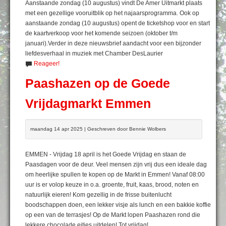
Aanstaande zondag (10 augustus) vindt De Amer Uitmarkt plaats
met een gezellige vooruitblik op het najaarsprogramma. Ook op
aanstaande zondag (10 augustus) opent de ticketshop voor en start
de kaartverkoop voor het komende seizoen (oktober t/m
januari).Verder in deze nieuwsbrief aandacht voor een bijzonder
liefdesverhaal in muziek met Chamber DesLaurier
Reageer!
Paashazen op de Goede
Vrijdagmarkt Emmen
maandag 14 apr 2025 | Geschreven door Bennie Wolbers
EMMEN - Vrijdag 18 april is het Goede Vrijdag en staan de
Paasdagen voor de deur. Veel mensen zijn vrij dus een ideale dag
om heerlijke spullen te kopen op de Markt in Emmen! Vanaf 08:00
uur is er volop keuze in o.a. groente, fruit, kaas, brood, noten en
natuurlijk eieren! Kom gezellig in de frisse buitenlucht
boodschappen doen, een lekker visje als lunch en een bakkie koffie
op een van de terrasjes! Op de Markt lopen Paashazen rond die
lekkere chocolade eitjes uitdelen! Tot vrijdag!