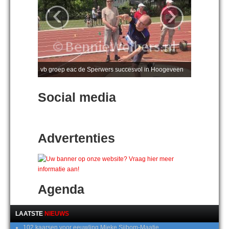
‹
›
vb groep eac de Sperwers succesvol in Hoogeveen
Social media
Advertenties
Agenda
LAATSTE
NIEUWS
102 kaarsen voor eeuwling Mieke Sijbom-Maatje