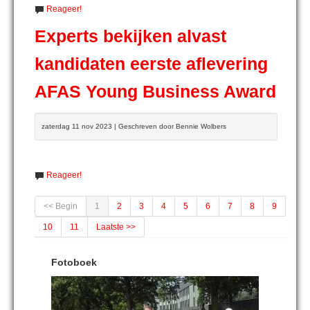
Reageer!
Experts bekijken alvast
kandidaten eerste aflevering
AFAS Young Business Award
zaterdag 11 nov 2023 | Geschreven door Bennie Wolbers
Reageer!
<< Begin
1
2
3
4
5
6
7
8
9
10
11
Laatste >>
Fotoboek