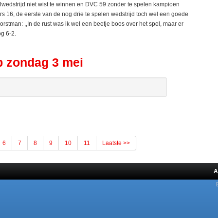
wedstrijd niet wist te winnen en DVC 59 zonder te spelen kampioen
s 16, de eerste van de nog drie te spelen wedstrijd toch wel een goede
rstman: ,,In de rust was ik wel een beetje boos over het spel, maar er
og 6-2.
 zondag 3 mei
6
7
8
9
10
11
Laatste >>
A