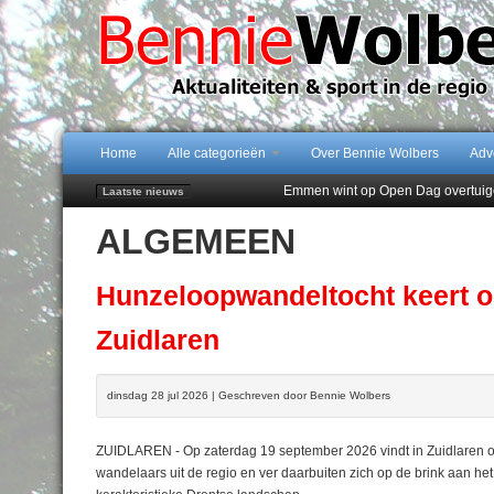
Home
Alle categorieën
Over Bennie Wolbers
Adv
Emmen wint op Open Dag overtuig
Laatste nieuws
Daan Lambers tekent eerste profc
ALGEMEEN
Jubileumfeest 35 jaar De Amer
Hunzeloopwandeltocht keert op 19
102 kaarsen voor eeuwling Mieke 
Hunzeloopwandeltocht keert o
Zuidlaren
dinsdag 28 jul 2026 | Geschreven door Bennie Wolbers
ZUIDLAREN - Op zaterdag 19 september 2026 vindt in Zuidlaren o
wandelaars uit de regio en ver daarbuiten zich op de brink aan he