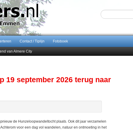
erteren
Contact / Tiplijn
Fotoboek
end van Almere City
ontract bij FC Emmen
 september 2026 terug naar Zuidlaren
Sijbom-Maatje
p 19 september 2026 terug naar
pnieuw de Hunzeloopwandeltocht plaats. Ook dit jaar verzamelen
t Achterom voor een dag vol wandelen, natuur en ontmoeting in het