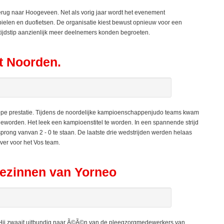
terug naar Hoogeveen. Net als vorig jaar wordt het evenement
elen en duofietsen. De organisatie kiest bewust opnieuw voor een
 tijdstip aanzienlijk meer deelnemers konden begroeten.
t Noorden.
e prestatie. Tijdens de noordelijke kampioenschappenjudo teams kwam
 geworden. Het leek een kampioenstitel te worden. In een spannende strijd
ong vanvan 2 - 0 te staan. De laatste drie wedstrijden werden helaas
ver voor het Vos team.
gezinnen van Yorneo
h. Hij zwaait uitbundig naar Ã©Ã©n van de pleegzorgmedewerkers van