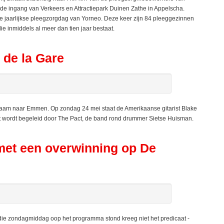
 de ingang van Verkeers en Attractiepark Duinen Zathe in Appelscha.
e jaarlijkse pleegzorgdag van Yorneo. Deze keer zijn 84 pleeggezinnen
ie inmiddels al meer dan tien jaar bestaat.
 de la Gare
aam naar Emmen. Op zondag 24 mei staat de Amerikaanse gitarist Blake
t wordt begeleid door The Pact, de band rond drummer Sietse Huisman.
met een overwinning op De
e zondagmiddag oop het programma stond kreeg niet het predicaat -