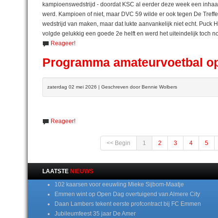
kampioenswedstrijd - doordat KSC al eerder deze week een inhaal
werd. Kampioen of niet, maar DVC 59 wilde er ook tegen De Treffer
wedstrijd van maken, maar dat lukte aanvankelijk niet echt. Puck Ho
volgde gelukkig een goede 2e helft en werd het uiteindelijk toch n
Reageer!
Programma amateurvoetbal op
zaterdag 02 mei 2026 | Geschreven door Bennie Wolbers
Reageer!
<< Begin
1
2
3
4
5
LAATSTE
NIEUWS
102 kaarsen voor eeuwling Mieke Sijbom-Maatje
Emmen wint op Open Dag overtuigend van Almere City
Daan Lambers tekent eerste profcontract bij FC Emmen
Jubileumfeest 35 jaar De Amer