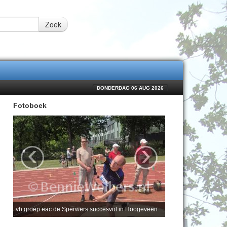
Zoek
DONDERDAG 06 AUG 2026
Fotoboek
‹
›
vb groep eac de Sperwers succesvol in Hoogeveen