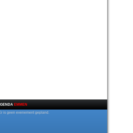
GENDA
EMMEN
Er is geen evenement gepland.