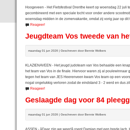
Hoogeveen - Het Fietsfestival Drenthe keert op woensdag 22 juli 
gecombineerd met een speciale tocht voor onder andere scootmobi
woensdag midden in de zomervakantie, omdat zij vorig jaar op dit
Reageer!
Jeugdteam Vos tweede van he
maandag 01 jun 2026 | Geschreven door Bennie Wolbers
KLAZIENAVEEN - Het jeugd judoteam van Vos behaalde een knapp
het team van Vos in de finale. Hiervoor waren zij al poulewinnaar
tegen het team van JES Heerenveen kwam Vos team op een voorspr
nogal ongelukkig verloren zodat de eindstand 3 - 2 werd en dus zil
Reageer!
Geslaagde dag voor 84 pleeg
maandag 01 jun 2026 | Geschreven door Bennie Wolbers
ASSEN - âDaar zijn we weer!â roept Damian met een brede lac