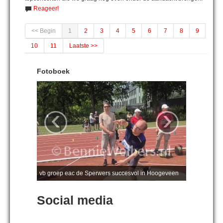
Reageer!
<< Begin
1
2
3
4
5
6
7
8
9
10
11
Laatste >>
Fotoboek
‹
›
vb groep eac de Sperwers succesvol in Hoogeveen
Social media