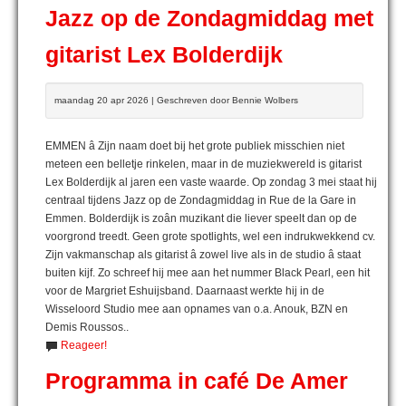
Jazz op de Zondagmiddag met
gitarist Lex Bolderdijk
maandag 20 apr 2026 | Geschreven door Bennie Wolbers
EMMEN â Zijn naam doet bij het grote publiek misschien niet
meteen een belletje rinkelen, maar in de muziekwereld is gitarist
Lex Bolderdijk al jaren een vaste waarde. Op zondag 3 mei staat hij
centraal tijdens Jazz op de Zondagmiddag in Rue de la Gare in
Emmen. Bolderdijk is zoân muzikant die liever speelt dan op de
voorgrond treedt. Geen grote spotlights, wel een indrukwekkend cv.
Zijn vakmanschap als gitarist â zowel live als in de studio â staat
buiten kijf. Zo schreef hij mee aan het nummer Black Pearl, een hit
voor de Margriet Eshuijsband. Daarnaast werkte hij in de
Wisseloord Studio mee aan opnames van o.a. Anouk, BZN en
Demis Roussos..
Reageer!
Programma in café De Amer