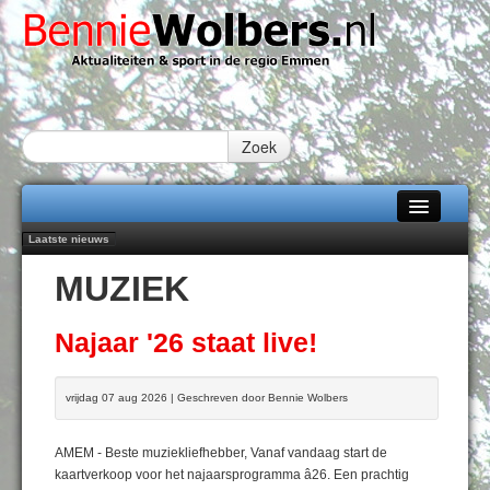
Zoek
Laatste nieuws
Home
Peter van Dijk Projects & Investments breidt samenwerking Emmen uit als
MUZIEK
nieuwe rugsponsor
Alle categorieën
Najaar '26 staat live!
102 kaarsen voor eeuwling Mieke Sijbom-Maatje
Over Bennie Wolbers
Najaar '26 staat live!
Emmen wint op Open Dag overtuigend van Almere City
Treffer van Quispel bezorgt FC Emmen droomstart
Adverteren
vrijdag 07 aug 2026 | Geschreven door Bennie Wolbers
ZATERDAG 08 AUG 2026
Contact / Tiplijn
AMEM - Beste muziekliefhebber, Vanaf vandaag start de
Fotoboek
kaartverkoop voor het najaarsprogramma â26. Een prachtig