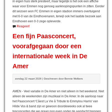
in eigen huis sterk presteert, maar tegelijk is het ook een affiche
waar voor Emmen nog genoeg aanknopingspunten in zitten. Eerder
dit seizoen won FC Emmen in eigen stadion immers overtuigend
met 6-0 van de Eindhovenaren, terwijl ook het laatste bezoek aan
Eindhoven een 0-3 zege opleverde.
Reageer!
Een fijn Paasconcert,
voorafgegaan door een
internationale week in De
Amer
zondag 22 maart 2026 | Geschreven door Bennie Wolbers
AMEN - Veel variatie in De Amer en niet alleen in het weekend. Niet
alleen de weekenden zijn muzikaal in De Amer. In de aanloop naar
het Paasconcert 'Câest La Vie â Tribute to Emmylou Harris' van
Hilde Vos & band zijn er gewoon doordeweeks ook al twee
topconcerten die we graag nog even onder de aandacht brengen.