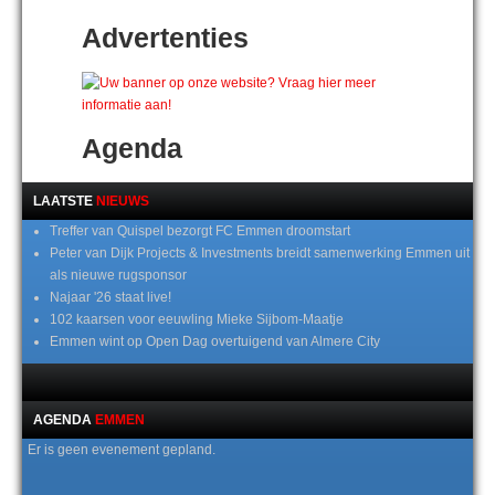
Advertenties
Agenda
LAATSTE
NIEUWS
Treffer van Quispel bezorgt FC Emmen droomstart
Peter van Dijk Projects & Investments breidt samenwerking Emmen uit
als nieuwe rugsponsor
Najaar '26 staat live!
102 kaarsen voor eeuwling Mieke Sijbom-Maatje
Emmen wint op Open Dag overtuigend van Almere City
AGENDA
EMMEN
Er is geen evenement gepland.