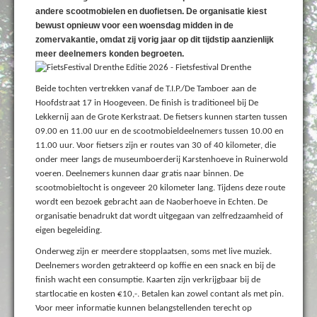
andere scootmobielen en duofietsen. De organisatie kiest
bewust opnieuw voor een woensdag midden in de
zomervakantie, omdat zij vorig jaar op dit tijdstip aanzienlijk
meer deelnemers konden begroeten.
Beide tochten vertrekken vanaf de T.I.P./De Tamboer aan de
Hoofdstraat 17 in Hoogeveen. De finish is traditioneel bij De
Lekkernij aan de Grote Kerkstraat. De fietsers kunnen starten tussen
09.00 en 11.00 uur en de scootmobieldeelnemers tussen 10.00 en
11.00 uur. Voor fietsers zijn er routes van 30 of 40 kilometer, die
onder meer langs de museumboerderij Karstenhoeve in Ruinerwold
voeren. Deelnemers kunnen daar gratis naar binnen.
De
scootmobieltocht is ongeveer 20 kilometer lang. Tijdens deze route
wordt een bezoek gebracht aan de Naoberhoeve in Echten. De
organisatie benadrukt dat wordt uitgegaan van zelfredzaamheid of
eigen begeleiding.
Onderweg zijn er meerdere stopplaatsen, soms met live muziek.
Deelnemers worden getrakteerd op koffie en een snack en bij de
finish wacht een consumptie. Kaarten zijn verkrijgbaar bij de
startlocatie en kosten €10,-. Betalen kan zowel contant als met pin.
Voor meer informatie kunnen belangstellenden terecht op