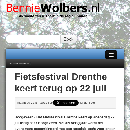
Zoek
Laatste nieuws
Home
Peter van Dijk Projects & Investments breidt samenwerking Emmen uit als
Fietsfestival Drenthe
nieuwe rugsponsor
Alle categorieën
Najaar '26 staat live!
keert terug op 22 juli
102 kaarsen voor eeuwling Mieke Sijbom-Maatje
Over Bennie Wolbers
Emmen wint op Open Dag overtuigend van Almere City
Treffer van Quispel bezorgt FC Emmen droomstart
Adverteren
maandag 22 jun 2026 | Geschreven door Reinier de Boer
ZATERDAG 08 AUG 2026
Contact / Tiplijn
Hoogeveen - Het Fietsfestival Drenthe keert op woensdag 22
Fotoboek
juli terug naar Hoogeveen. Net als vorig jaar wordt het
evenement gecombineerd met een speciale tocht voor onder