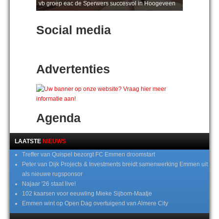
vb groep eac de Sperwers succesvol in Hoogeveen
Social media
Advertenties
Agenda
LAATSTE
NIEUWS
Treffer van Quispel bezorgt FC Emmen droomstart
Peter van Dijk Projects & Investments breidt samenwerking Emmen uit
als nieuwe rugsponsor
Najaar '26 staat live!
102 kaarsen voor eeuwling Mieke Sijbom-Maatje
Emmen wint op Open Dag overtuigend van Almere City