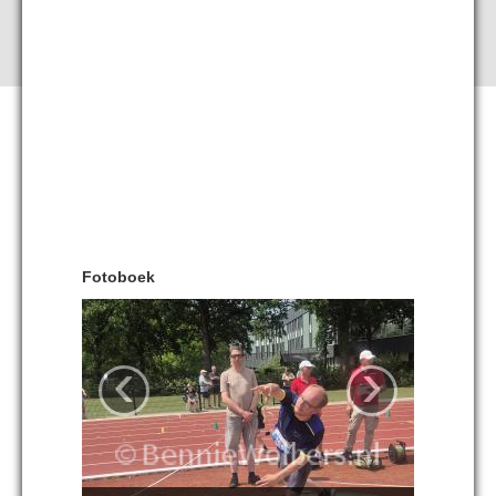
Fotoboek
‹
›