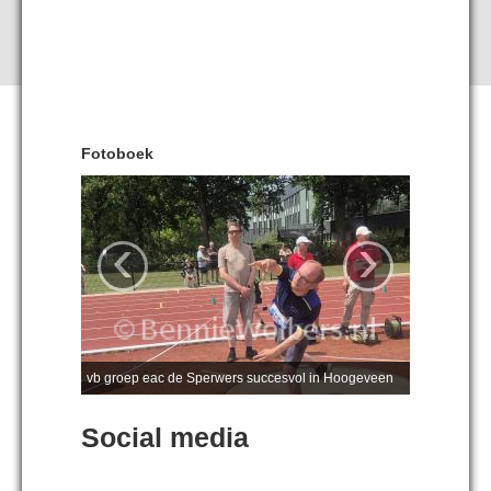
Fotoboek
‹
›
vb groep eac de Sperwers succesvol in Hoogeveen
Social media