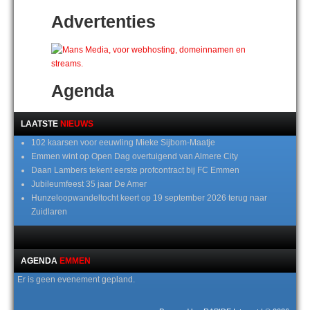
Advertenties
Agenda
LAATSTE
NIEUWS
102 kaarsen voor eeuwling Mieke Sijbom-Maatje
Emmen wint op Open Dag overtuigend van Almere City
Daan Lambers tekent eerste profcontract bij FC Emmen
Jubileumfeest 35 jaar De Amer
Hunzeloopwandeltocht keert op 19 september 2026 terug naar
Zuidlaren
AGENDA
EMMEN
Er is geen evenement gepland.