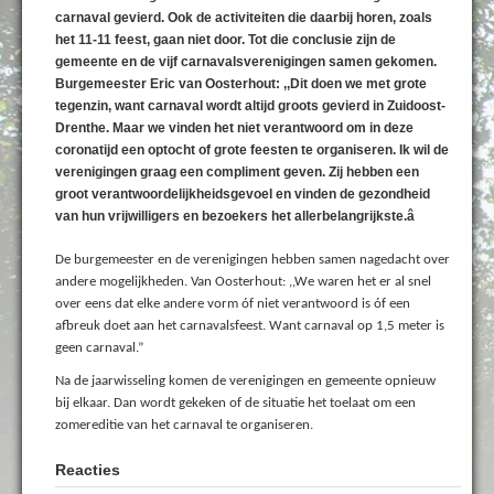
carnaval gevierd. Ook de activiteiten die daarbij horen, zoals
het 11-11 feest, gaan niet door. Tot die conclusie zijn de
gemeente en de vijf carnavalsverenigingen samen gekomen.
Burgemeester Eric van Oosterhout: ,,Dit doen we met grote
tegenzin, want carnaval wordt altijd groots gevierd in Zuidoost-
Drenthe. Maar we vinden het niet verantwoord om in deze
coronatijd een optocht of grote feesten te organiseren. Ik wil de
verenigingen graag een compliment geven. Zij hebben een
groot verantwoordelijkheidsgevoel en vinden de gezondheid
van hun vrijwilligers en bezoekers het allerbelangrijkste.â
De burgemeester en de verenigingen hebben samen nagedacht over
andere mogelijkheden. Van Oosterhout: ,,We waren het er al snel
over eens dat elke andere vorm óf niet verantwoord is óf een
afbreuk doet aan het carnavalsfeest. Want carnaval op 1,5 meter is
geen carnaval.”
Na de jaarwisseling komen de verenigingen en gemeente opnieuw
bij elkaar. Dan wordt gekeken of de situatie het toelaat om een
zomereditie van het carnaval te organiseren.
Reacties