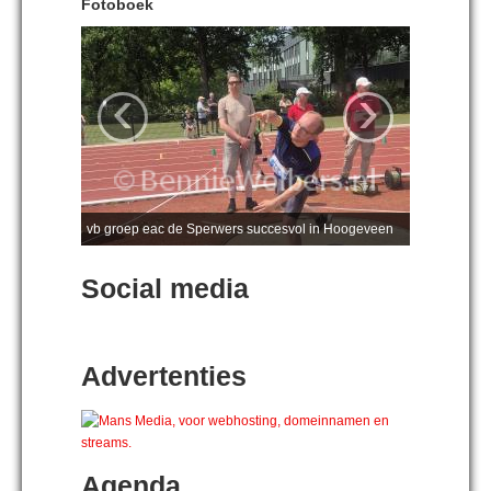
Fotoboek
‹
›
vb groep eac de Sperwers succesvol in Hoogeveen
Social media
Advertenties
Agenda