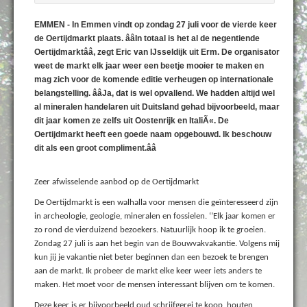
EMMEN - In Emmen vindt op zondag 27 juli voor de vierde keer
de Oertijdmarkt plaats. ââIn totaal is het al de negentiende
Oertijdmarktââ, zegt Eric van IJsseldijk uit Erm. De organisator
weet de markt elk jaar weer een beetje mooier te maken en
mag zich voor de komende editie verheugen op internationale
belangstelling. ââJa, dat is wel opvallend. We hadden altijd wel
al mineralen handelaren uit Duitsland gehad bijvoorbeeld, maar
dit jaar komen ze zelfs uit Oostenrijk en ItaliÃ«. De
Oertijdmarkt heeft een goede naam opgebouwd. Ik beschouw
dit als een groot compliment.ââ
Zeer afwisselende aanbod op de Oertijdmarkt
De Oertijdmarkt is een walhalla voor mensen die geïnteresseerd zijn
in archeologie, geologie, mineralen en fossielen. ‘’Elk jaar komen er
zo rond de vierduizend bezoekers. Natuurlijk hoop ik te groeien.
Zondag 27 juli is aan het begin van de Bouwvakvakantie. Volgens mij
kun jij je vakantie niet beter beginnen dan een bezoek te brengen
aan de markt. Ik probeer de markt elke keer weer iets anders te
maken. Het moet voor de mensen interessant blijven om te komen.
Deze keer is er bijvoorbeeld oud schrijfgerei te koop, houten