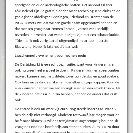
speelgoed en oude archeologische potten. Het aanbod zal zeer
afwisselend zijn. Te gast zijn onder meer archeologische clubs en de
geologische afdelingen Groningen, Friesland en Drenthe van de
LVGA. Ik merk wel dat we een goede naam opgebouwd hebben en
dat mensen graag naar Emmen komen’’, vertelt Van IJsseldijk
tevreden, die verder laat weten bezig te zijn met een schaapskudde.
‘’Die had ik ook vorig jaar al uitgenodigd, maar toen heerste
Blauwtong. Hopelijk lukt het dit jaar wel.’’
Laagdrempelig evenement voor het hele gezin
De Oertijdmarkt is een echt gezinsuitje, want voor kinderen is er
ook nu weer heel erg veel te doen. ‘’Kinderen kunnen speerpuntjes
maken, kunnen met metaaldetectoren aan de slag en goud zoeken.
Ook kunnen ze dino’s maken en fossieltjes uit gips kappen. Voor de
allerkleinsten hebben we een springkussen en een smink kraam. Als
de kinderen het naar hun zin hebben, hebben de ouders dat vaak
ook.
De entree is ook nu weer vijf euro. Nog steeds inderdaad, want ik
heb de prijs niet verhoogd. Kinderen tot twaalf jaar mogen voor de
helft naar binnen. Ik wil de Oertijdmarkt laagdrempelig houden. Ik
vraag ook nooit de hoofdprijs aan standhouders. Alles is al zo duur
tegenwoordig. Ga maar eens met je gezin met twee kinderen ergens