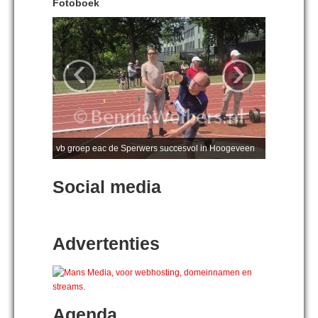
Fotoboek
‹
›
vb groep eac de Sperwers succesvol in Hoogeveen
Social media
Advertenties
Agenda