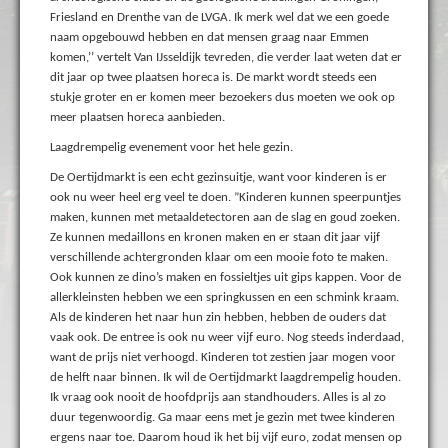
Friesland en Drenthe van de LVGA. Ik merk wel dat we een goede
naam opgebouwd hebben en dat mensen graag naar Emmen
komen,’’ vertelt Van IJsseldijk tevreden, die verder laat weten dat er
dit jaar op twee plaatsen horeca is. De markt wordt steeds een
stukje groter en er komen meer bezoekers dus moeten we ook op
meer plaatsen horeca aanbieden.
Laagdrempelig evenement voor het hele gezin.
De Oertijdmarkt is een echt gezinsuitje, want voor kinderen is er
ook nu weer heel erg veel te doen. ”Kinderen kunnen speerpuntjes
maken, kunnen met metaaldetectoren aan de slag en goud zoeken.
Ze kunnen medaillons en kronen maken en er staan dit jaar vijf
verschillende achtergronden klaar om een mooie foto te maken.
Ook kunnen ze dino’s maken en fossieltjes uit gips kappen. Voor de
allerkleinsten hebben we een springkussen en een schmink kraam.
Als de kinderen het naar hun zin hebben, hebben de ouders dat
vaak ook. De entree is ook nu weer vijf euro. Nog steeds inderdaad,
want de prijs niet verhoogd. Kinderen tot zestien jaar mogen voor
de helft naar binnen. Ik wil de Oertijdmarkt laagdrempelig houden.
Ik vraag ook nooit de hoofdprijs aan standhouders. Alles is al zo
duur tegenwoordig. Ga maar eens met je gezin met twee kinderen
ergens naar toe. Daarom houd ik het bij vijf euro, zodat mensen op