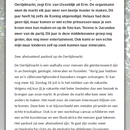
Oertijdmarkt, zegt Eric van IJsseldijk uit Erm. De organisator
weet de markt elk jaar weer een beetje mooier te maken. Dit
jaar heeft hij zelfs de Koning uitgenodigd. Helaas had deze
geen tijd, maar komen er wel echte prinsessen waar je een
kroon mee kan maken en op de foto kan. Tevens is Jucundus
weer van de partij. Dit jaar is deze middeleeuwse groep nog
groter, dus nog meer entertainment. Ook komt er een echte
mijn waar kinderen zelf op zoek kunnen naar mineralen.
Zeer afwisselend aanbod op de Oertijdmarkt.
De Oertijdmarkt is een walhalla voor mensen die geïnteresseerd zijn
in archeologie, geologie, mineralen en fossielen. ”Vorig jaar hebben
we zo’n vijfenveertighonderd bezoekers mogen ontvangen. Er kan
nog meer bij. Zondag 26 juli is in het midden van de vakantie.
Volgens mij kun jij je vakantie niet beter besteden dan een bezoek te
brengen aan onze markt. Ik probeer de markt elke keer weer iets
anders te maken. Het moet voor de mensen interessant blijven om
te komen. Deze keer is er bijvoorbeeld een metalen piramide en een
echte troubadour. Ook is er een workshop canvas schilderen met
een echte kunstenaar en een illustratrice die mensen gaat tekenen.
Het aanbod zal zeer afwisselend zijn. Te gast zijn onder meer
archeologische clubs en de geologische afdelingen Groningen,