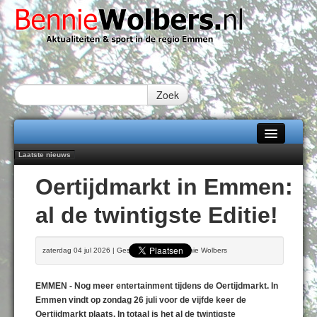
Zoek
Laatste nieuws
Home
Peter van Dijk Projects & Investments breidt samenwerking Emmen uit als
Oertijdmarkt in Emmen:
nieuwe rugsponsor
Alle categorieën
Najaar '26 staat live!
al de twintigste Editie!
102 kaarsen voor eeuwling Mieke Sijbom-Maatje
Over Bennie Wolbers
Emmen wint op Open Dag overtuigend van Almere City
Treffer van Quispel bezorgt FC Emmen droomstart
Adverteren
zaterdag 04 jul 2026 | Geschreven door Bennie Wolbers
ZATERDAG 08 AUG 2026
Contact / Tiplijn
EMMEN - Nog meer entertainment tijdens de Oertijdmarkt. In
Fotoboek
Emmen vindt op zondag 26 juli voor de vijfde keer de
Oertijdmarkt plaats. In totaal is het al de twintigste