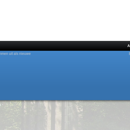
A
mmen uit als nieuwe