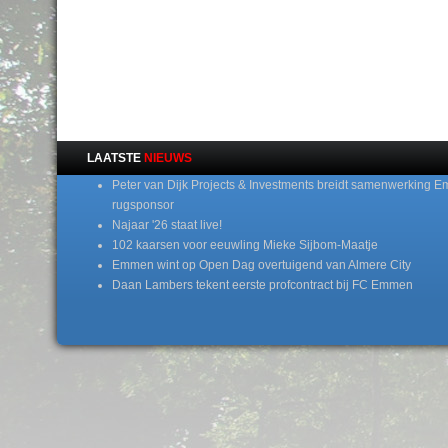
LAATSTE
NIEUWS
Peter van Dijk Projects & Investments breidt samenwerking E
rugsponsor
Najaar '26 staat live!
102 kaarsen voor eeuwling Mieke Sijbom-Maatje
Emmen wint op Open Dag overtuigend van Almere City
Daan Lambers tekent eerste profcontract bij FC Emmen