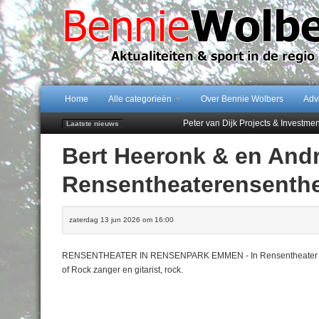
Home
Alle categorieën
Over Bennie Wolbers
Adv
Peter van Dijk Projects & Investm
Laatste nieuws
Najaar '26 staat live!
Bert Heeronk & en Andr
102 kaarsen voor eeuwling Mieke 
Emmen wint op Open Dag overtuig
Rensentheaterensenth
Daan Lambers tekent eerste profc
zaterdag 13 jun 2026 om 16:00
RENSENTHEATER IN RENSENPARK EMMEN - In Rensentheater ook zo
of Rock zanger en gitarist, rock.