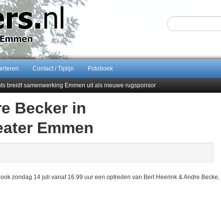
erteren
Contact / Tiplijn
Fotoboek
ents breidt samenwerking Emmen uit als nieuwe rugsponsor
e Becker in
Sijbom-Maatje
end van Almere City
eater Emmen
ontract bij FC Emmen
ndag 14 juli vanaf 16.99 uur een optreden van Bert Heerink & Andre Becke,