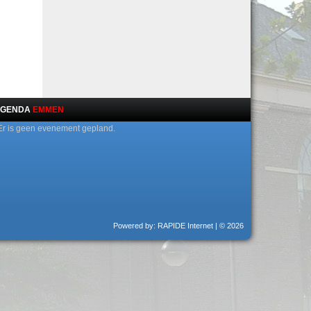
GENDA
EMMEN
Er is geen evenement gepland.
Powered by: RAPIDE Internet
| © 2026