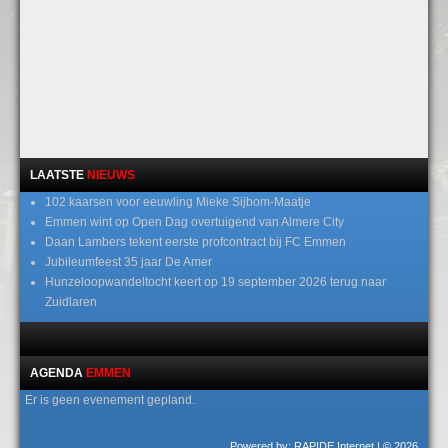
LAATSTE
NIEUWS
102 kaarsen voor eeuwling Mieke Sijbom-Maatje
Emmen wint op Open Dag overtuigend van Almere City
Daan Lambers tekent eerste profcontract bij FC Emmen
Jubileumfeest 35 jaar De Amer
Hunzeloopwandeltocht keert op 19 september 2026 terug naar
Zuidlaren
AGENDA
EMMEN
Er is geen evenement gepland.
Powered by: RAPIDE Internet
| © 2026