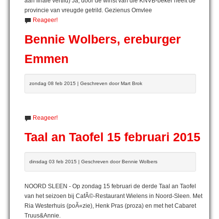
aan finale vertild) Ja, door de winst van die KNVB-beker heeft de
provincie van vreugde getrild. Gezienus Omvlee
Reageer!
Bennie Wolbers, ereburger
Emmen
zondag 08 feb 2015 | Geschreven door Mart Brok
Reageer!
Taal an Taofel 15 februari 2015
dinsdag 03 feb 2015 | Geschreven door Bennie Wolbers
NOORD SLEEN - Op zondag 15 februari de derde Taal an Taofel
van het seizoen bij CafÃ©-Restaurant Wielens in Noord-Sleen. Met
Ria Westerhuis (poÃ«zie), Henk Pras (proza) en met het Cabaret
Truus&Annie.