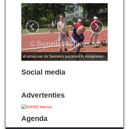
‹
›
vb groep eac de Sperwers succesvol in Hoogeveen
Social media
Advertenties
Agenda