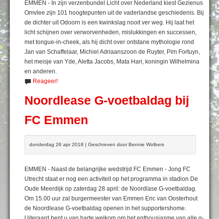
EMMEN - In zijn verzenbundel Licht over Nederland kiest Gezienus
Omvlee zijn 101 hoogtepunten uit de vaderlandse geschiedenis. Bij
de dichter uit Odoorn is een kwinkslag nooit ver weg. Hij laat het
licht schijnen over verworvenheden, mislukkingen en successen,
met tongue-in-cheek, als hij dicht over ontstane mythologie rond
Jan van Schaffelaar, Michiel Adriaanszoon de Ruyter, Pim Fortuyn,
het meisje van Yde, Aletta Jacobs, Mata Hari, koningin Wilhelmina
en anderen.
Reageer!
Noordlease G-voetbaldag bij
FC Emmen
donderdag 26 apr 2018 | Geschreven door Bennie Wolbers
EMMEN - Naast de belangrijke wedstrijd FC Emmen - Jong FC
Utrecht staat er nog een activiteit op het programma in stadion De
Oude Meerdijk op zaterdag 28 april: de Noordlase G-voetbaldag.
Om 15.00 uur zal burgermeester van Emmen Eric van Oosterhout
de Noordlease G-voetbaldag openen in het supportershome.
Uiteraard bent u van harte welkom om het enthousiasme van alle g-