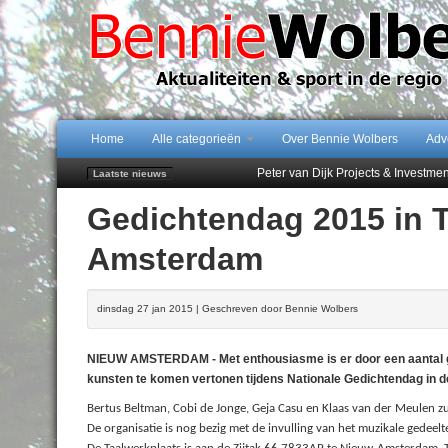
Home
Alle categorieën
Over Bennie Wolbers
Adv
Peter van Dijk Projects & Investm
Laatste nieuws
Najaar '26 staat live!
Gedichtendag 2015 in 
102 kaarsen voor eeuwling Mieke 
Emmen wint op Open Dag overtuig
Amsterdam
Treffer van Quispel bezorgt FC Em
dinsdag 27 jan 2015 | Geschreven door Bennie Wolbers
NIEUW AMSTERDAM - Met enthousiasme is er door een aantal 
kunsten te komen vertonen tijdens Nationale Gedichtendag in d
Bertus Beltman, Cobi de Jonge, Geja Casu en Klaas van der Meulen zu
De organisatie is nog bezig met de invulling van het muzikale gedeelt