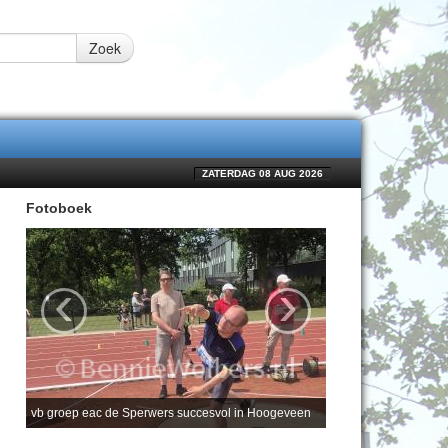
Zoek
ZATERDAG 08 AUG 2026
Fotoboek
‹
›
vb groep eac de Sperwers succesvol in Hoogeveen