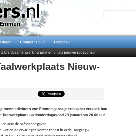
erteren
Contact / Tiplijn
Fotoboek
ents breidt samenwerking Emmen uit als nieuwe rugsponsor
Taalwerkplaats Nieuw-
Sijbom-Maatje
end van Almere City
men droomstart
gemeentedichters van Emmen gereageerd op het verzoek hun
e Taalwerkplaats op donderdagavond 29 januari om 20.00 uur.
llen acte de préséance geven.
e. Gezien de ervaringen komt dat best in orde. Toegang € 5.