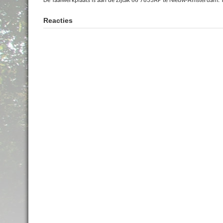
De Taalwerkplaats is aan de Zijtak 66 7833AP te Nieuw-Amsterdam.
Reacties