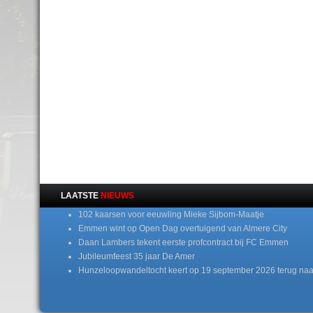
LAATSTE
NIEUWS
102 kaarsen voor eeuwling Mieke Sijbom-Maatje
Emmen wint op Open Dag overtuigend van Almere City
Daan Lambers tekent eerste profcontract bij FC Emmen
Jubileumfeest 35 jaar De Amer
Hunzeloopwandeltocht keert op 19 september 2026 terug naa