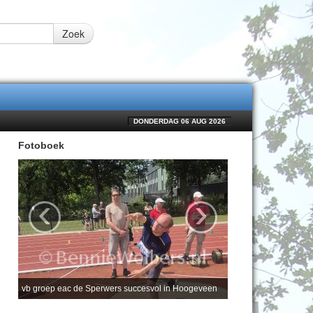
Zoek
DONDERDAG 06 AUG 2026
Fotoboek
‹
›
vb groep eac de Sperwers succesvol in Hoogeveen