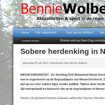
Home
Alle categorieën
Over Bennie Wolbers
Adv
Emmen wint op Open Dag overtuig
Laatste nieuws
Daan Lambers tekent eerste profc
Sobere herdenking in 
Jubileumfeest 35 jaar De Amer
Hunzeloopwandeltocht keert op 19
102 kaarsen voor eeuwling Mieke 
woensdag 05 mei 2021 | Geschreven door Bennie Wolbers
NIEUW DORDRECHT - De Stichting RAF Monument Nieuw Dordrecht 
mei te organiseren op de Begraafplaats van Nieuw Dordrecht. 
wel op een zeer sobere wijze zonder publiek. Tijdens deze her
zijn neergehaald en begraven zijn op de begraafplaats in Nieu
Namens de gemeente Emmen plaatsten wethouder Raymon Wanders{link