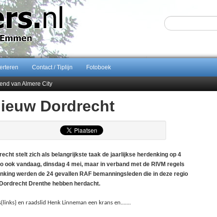
erteren
Contact / Tiplijn
Fotoboek
end van Almere City
ontract bij FC Emmen
Nieuw Dordrecht
 september 2026 terug naar Zuidlaren
Sijbom-Maatje
stelt zich als belangrijkste taak de jaarlijkse herdenking op 4
Zo ook vandaag, dinsdag 4 mei, maar in verband met de RIVM regels
denking werden de 24 gevallen RAF bemanningsleden die in deze regio
w Dordrecht Drenthe hebben herdacht.
s} en raadslid Henk Linneman een krans en.......