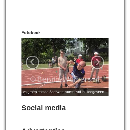
Fotoboek
‹
›
vb groep eac de Sperwers succesvol in Hoogeveen
Social media