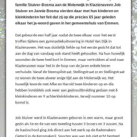
familie Stuiver-Bosma aan de Molenwijk in Klazienaveen Job
Stuiver en Jannie Bosma vierden daar met hun kinderen en
kleinkinderen het feit dat zij op die precies 65 jaar geleden
elkaar het ja-woord gaven in het gemeentehuis van Emmen.
Dat gebeurde een half jaar nadat de twee elkaar voor het eerst
troffen tijdens een gymnastiekuitvoering in Hotel Van Dijk in
Klazienaveen. Het was duidelijk liefde op het eerste gezicht dat tot
aan de dag van vandaag ook stand heeft gehouden. Na hun huwelijk
woonden de twee heel kort in Emmen, maar vertrokken al snel naar
Klazienaveen waar het in de loop van de jaren enkele keren
verhuisde. Vanaf de Steenspilstraat, Stellingstraat zz en Stellingstraat
nz wonen de twee alweer enige tijd aan de Molenwijk wz. Het
huwelijk leverde met Afke en Harold twee kinderen op en die
hebben inmiddels ook weer aan gezinsuitbreiding gedaan met 6
kleinkinderen en 9 achterkleinkinderen, terwijl nummer 10 op
komst is.
Job Stuiver werd in Klazienaveen geboren in een warm, maar groot
gezin als 5e en 6e van een tweeling tussen 3 broers en 3 zussen. Na
de basisschool ging Job direct aan het werk op de Rademakers
Gieterij in de Kernmakerij. Sporten was aan Job niet echt besteed,