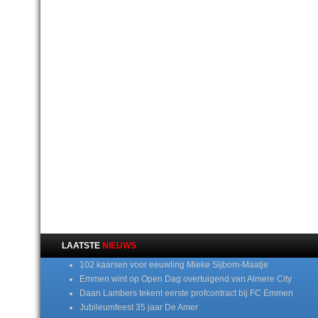
LAATSTE
NIEUWS
102 kaarsen voor eeuwling Mieke Sijbom-Maatje
Emmen wint op Open Dag overtuigend van Almere City
Daan Lambers tekent eerste profcontract bij FC Emmen
Jubileumfeest 35 jaar De Amer