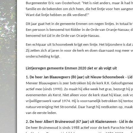
Burgemeester Eric van Oosterhout: “Het is niet anders, maar ik had
familie en de bekenden om zich heen, die het lintje voor hen aangevr
Want dat lintje hebben ze dik verdiend!”
Dit jaar gaat het in de gemeente Emmen om negen lintjes. In totaal
Een persoon is benoemd tot Ridder in de Orde van Oranje-Nassau; da
benoemd tot Lid in de Orde van Oranje-Nassau.
Een echtpaar uit Schoonebeek krijgt een lintje. Het bijzondere is dat z
Zij zetten zich al jaren in voor de kerk en doen daarnaast nog meer v
onderscheiding krijgt.
Lintjesregen gemeente Emmen 2020 ziet er als volgt uit
1. De heer Jan Blaauwgeers (80 jaar) uit Nieuw-Schoonebeek
–
Lid
Meneer Blaauwgeers is zeer betrokken bij de kerk R.K. Geloofsgemeen
actief mee (sinds 1990). Zo maait hij elke week het gras, bezorgt hij 
evenementen als Kerst. Niet alleen voor de kerk staat hij klaar, oo
vrijwilligerswerk vanaf 1974. Hij is voornamelijk betrokken bij tentoo
natuurvereniging Het Stroomdal. Daar hangt hij nestkasten op, maakt
van de eerste leden.
2. De heer Albert Bruinewoud (67 jaar) uit Klazienaveen
-
Lid in d
De heer Bruinewoud is sinds 1988 actief voor de kerk Parochie Mari