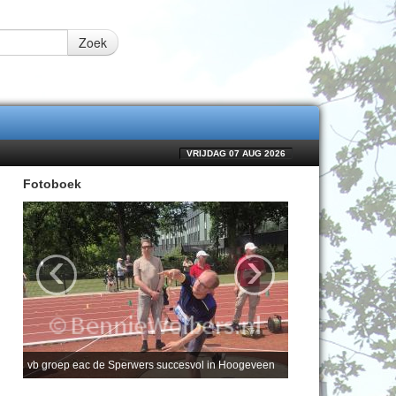
Zoek
VRIJDAG 07 AUG 2026
Fotoboek
‹
›
vb groep eac de Sperwers succesvol in Hoogeveen