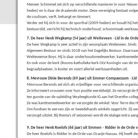
Meneer Schimmel zet zich op verschillende manieren in voor Nieuw-
heden) en is daar de draaiende motor. Deze vereniging bestaat volg
de coulissen, verft, behangt en timmert.
Verder zet hij zich in voor de sporthal (2009-heden) en houdt hij he
bestuurslid, verricht hij technisch onderhoud, schoonmaak-werkz
7. De heer Henk Wegkamp (54 jaar) uit Weiteveen
-
Lid in de Ord
De heer Wegkamp is zeer actief in zijn woonplaats Weiteveen. Sinds 1
Algemeen Bestuur en sinds 2018 van het Dagelijks Bestuur. Daarnaast 
Weiteveense Boys. Hij is daar onderhoudsmedewerker, kantinemedew
En ook voor de kerk (Rooms-katholieke kerk OLV Koningin van de Vrede)
begraafplaatsen, is koster en voert allerlei werkzaamheden uit.
8. Mevrouw Dinie Berends (69 jaar) uit Emmer-Compascuum
-
Lid
Mevrouw Berends zet zich als vrijwilliger voor verschillende organisat
Ze informeert vrouwen over hun positie wereldwijd. Ze verzorgt de Pu
ten gunste van de opleiding Verpleegkunde IG aan het Drenthe colle
Ze was kantinemedewerker en verzorgde de winkel. Voor Terre des Hom
Om fondsen te werven zijn er tweedehands winkels opgericht. Zij wer
verzorgd uitziet. Bij thema’s of seizoenen wordt de etalage extra aan
9. De heer Henk Roelofs (66 jaar) uit Emmen
–
Ridder in de Orde 
De heer Roelofs is Ridder in de Orde van Oranje-Nassau. Hij heeft