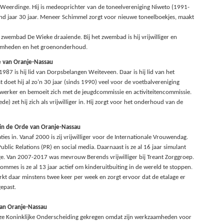
Weerdinge. Hij is medeoprichter van de toneelvereniging Niweto (1991-
end jaar 30 jaar. Meneer Schimmel zorgt voor nieuwe toneelboekjes, maakt
t zwembad De Wieke draaiende. Bij het zwembad is hij vrijwilliger en
aamheden en het groenonderhoud.
e van Oranje-Nassau
987 is hij lid van Dorpsbelangen Weiteveen. Daar is hij lid van het
doet hij al zo’n 30 jaar (sinds 1990) veel voor de voetbalvereniging
erker en bemoeit zich met de jeugdcommissie en activiteitencommissie.
 zet hij zich als vrijwilliger in. Hij zorgt voor het onderhoud van de
 in de Orde van Oranje-Nassau
ies in. Vanaf 2000 is zij vrijwilliger voor de Internationale Vrouwendag.
blic Relations (PR) en social media. Daarnaast is ze al 16 jaar simulant
ge. Van 2007-2017 was mevrouw Berends vrijwilliger bij Treant Zorggroep.
mes is ze al 13 jaar actief om kinderuitbuiting in de wereld te stoppen.
kt daar minstens twee keer per week en zorgt ervoor dat de etalage er
gepast.
van Oranje-Nassau
 deze Koninklijke Onderscheiding gekregen omdat zijn werkzaamheden voor