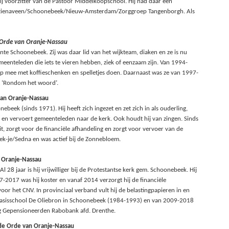
ij voorzitter van de Pastoor Middelkoopschool. Hij had daar een
d Klazienaveen/Schoonebeek/Nieuw-Amsterdam/Zorggroep Tangenborgh. Als
e Orde van Oranje-Nassau
nte Schoonebeek. Zij was daar lid van het wijkteam, diaken en ze is nu
gemeenteleden die iets te vieren hebben, ziek of eenzaam zijn. Van 1994-
hielp mee met koffieschenken en spelletjes doen. Daarnaast was ze van 1997-
p ‘Rondom het woord’.
van Oranje-Nassau
nebeek (sinds 1971). Hij heeft zich ingezet en zet zich in als ouderling,
nd en vervoert gemeenteleden naar de kerk. Ook houdt hij van zingen. Sinds
uit, zorgt voor de financiële afhandeling en zorgt voor vervoer van de
dek-je/Sedna en was actief bij de Zonnebloem.
n Oranje-Nassau
28 jaar is hij vrijwilliger bij de Protestantse kerk gem. Schoonebeek. Hij
07-2017 was hij koster en vanaf 2014 verzorgt hij de financiële
 voor het CNV. In provinciaal verband vult hij de belastingpapieren in en
ijke basisschool De Oliebron in Schoonebeek (1984-1993) en van 2009-2018
ing Gepensioneerden Rabobank afd. Drenthe.
 de Orde van Oranje-Nassau