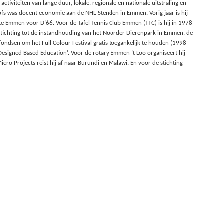
tiviteiten van lange duur, lokale, regionale en nationale uitstraling en
elofs was docent economie aan de NHL-Stenden in Emmen. Vorig jaar is hij
e Emmen voor D’66. Voor de Tafel Tennis Club Emmen (TTC) is hij in 1978
e stichting tot de instandhouding van het Noorder Dierenpark in Emmen, de
j fondsen om het Full Colour Festival gratis toegankelijk te houden (1998-
Designed Based Education’. Voor de rotary Emmen ’t Loo organiseert hij
Micro Projects reist hij af naar Burundi en Malawi. En voor de stichting