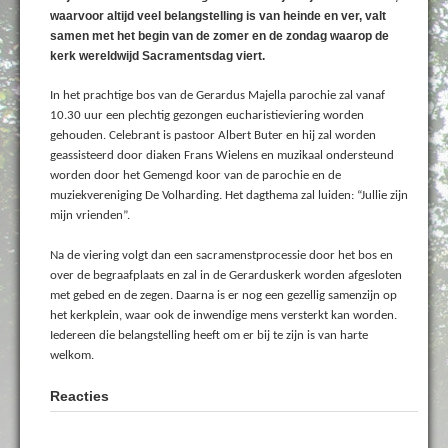
waarvoor altijd veel belangstelling is van heinde en ver, valt
samen met het begin van de zomer en de zondag waarop de
kerk wereldwijd Sacramentsdag viert.
In het prachtige bos van de Gerardus Majella parochie zal vanaf
10.30 uur een plechtig gezongen eucharistieviering worden
gehouden. Celebrant is pastoor Albert Buter en hij zal worden
geassisteerd door diaken Frans Wielens en muzikaal ondersteund
worden door het Gemengd koor van de parochie en de
muziekvereniging De Volharding. Het dagthema zal luiden: “Jullie zijn
mijn vrienden”.
Na de viering volgt dan een sacramenstprocessie door het bos en
over de begraafplaats en zal in de Gerarduskerk worden afgesloten
met gebed en de zegen. Daarna is er nog een gezellig samenzijn op
het kerkplein, waar ook de inwendige mens versterkt kan worden.
Iedereen die belangstelling heeft om er bij te zijn is van harte
welkom.
Reacties