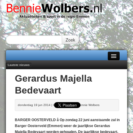
Zoek
Laatste nieuws
Home
Emmen wint op Open Dag overtuigend van Almere City
Gerardus Majella
Daan Lambers tekent eerste profcontract bij FC Emmen
Alle categorieën
Jubileumfeest 35 jaar De Amer
Bedevaart
Hunzeloopwandeltocht keert op 19 september 2026 terug naar Zuidlaren
Over Bennie Wolbers
102 kaarsen voor eeuwling Mieke Sijbom-Maatje
Adverteren
VRIJDAG 07 AUG 2026
donderdag 19 jun 2014 | Geschreven door Bennie Wolbers
Contact / Tiplijn
BARGER OOSTERVELD â Op zondag 22 juni aanstaande zal in
Fotoboek
Barger Oosterveld (Emmen) weer de jaarlijkse Gerardus
Majella Bedevaart worden gehouden. De jaarlijkse bedevaart,