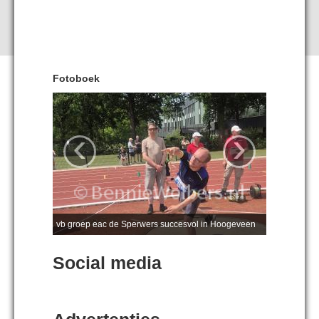
Fotoboek
‹
›
vb groep eac de Sperwers succesvol in Hoogeveen
Social media