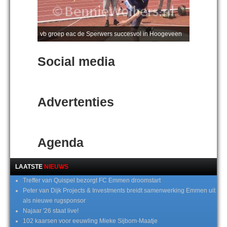
vb groep eac de Sperwers succesvol in Hoogeveen
Social media
Advertenties
Agenda
LAATSTE
NIEUWS
Treffer van Quispel bezorgt FC Emmen droomstart
Peter van Dijk Projects & Investments breidt samenwerking Emmen uit
als nieuwe rugsponsor
Najaar '26 staat live!
102 kaarsen voor eeuwling Mieke Sijbom-Maatje