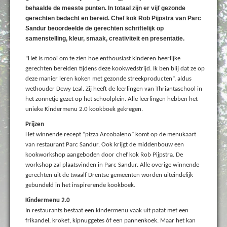
behaalde de meeste punten. In totaal zijn er vijf gezonde
gerechten bedacht en bereid. Chef kok Rob Pijpstra van Parc
Sandur beoordeelde de gerechten schriftelijk op
samenstelling, kleur, smaak, creativiteit en presentatie.
“Het is mooi om te zien hoe enthousiast kinderen heerlijke
gerechten bereiden tijdens deze kookwedstrijd. Ik ben blij dat ze op
deze manier leren koken met gezonde streekproducten”, aldus
wethouder Dewy Leal. Zij heeft de leerlingen van Thriantaschool in
het zonnetje gezet op het schoolplein. Alle leerlingen hebben het
unieke Kindermenu 2.0 kookboek gekregen.
Prijzen
Het winnende recept “pizza Arcobaleno” komt op de menukaart
van restaurant Parc Sandur. Ook krijgt de middenbouw een
kookworkshop aangeboden door chef kok Rob Pijpstra. De
workshop zal plaatsvinden in Parc Sandur. Alle overige winnende
gerechten uit de twaalf Drentse gemeenten worden uiteindelijk
gebundeld in het inspirerende kookboek.
Kindermenu 2.0
In restaurants bestaat een kindermenu vaak uit patat met een
frikandel, kroket, kipnuggetes óf een pannenkoek. Maar het kan