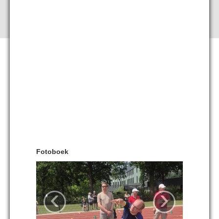
Fotoboek
‹
›