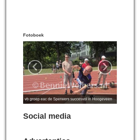
Fotoboek
‹
›
vb groep eac de Sperwers succesvol in Hoogeveen
Social media