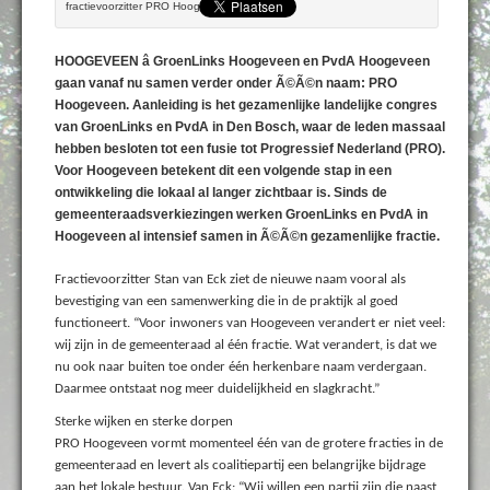
fractievoorzitter PRO Hoogeveen
HOOGEVEEN â GroenLinks Hoogeveen en PvdA Hoogeveen
gaan vanaf nu samen verder onder Ã©Ã©n naam: PRO
Hoogeveen. Aanleiding is het gezamenlijke landelijke congres
van GroenLinks en PvdA in Den Bosch, waar de leden massaal
hebben besloten tot een fusie tot Progressief Nederland (PRO).
Voor Hoogeveen betekent dit een volgende stap in een
ontwikkeling die lokaal al langer zichtbaar is. Sinds de
gemeenteraadsverkiezingen werken GroenLinks en PvdA in
Hoogeveen al intensief samen in Ã©Ã©n gezamenlijke fractie.
Fractievoorzitter Stan van Eck ziet de nieuwe naam vooral als
bevestiging van een samenwerking die in de praktijk al goed
functioneert. “Voor inwoners van Hoogeveen verandert er niet veel:
wij zijn in de gemeenteraad al één fractie. Wat verandert, is dat we
nu ook naar buiten toe onder één herkenbare naam verdergaan.
Daarmee ontstaat nog meer duidelijkheid en slagkracht.”
Sterke wijken en sterke dorpen
PRO Hoogeveen vormt momenteel één van de grotere fracties in de
gemeenteraad en levert als coalitiepartij een belangrijke bijdrage
aan het lokale bestuur. Van Eck: “Wij willen een partij zijn die naast