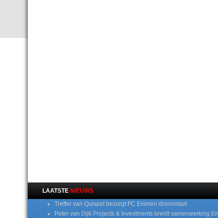
LAATSTE
NIEUWS
Treffer van Quispel bezorgt FC Emmen droomstart
Peter van Dijk Projects & Investments breidt samenwerking E