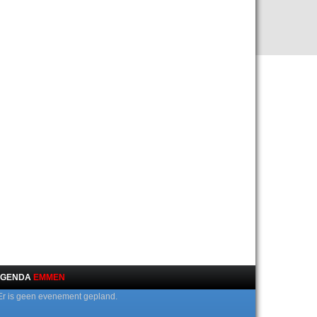
GENDA
EMMEN
Er is geen evenement gepland.