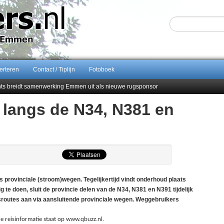
erteren
Contact / Tiplijn
Fotoboek
ents breidt samenwerking Emmen uit als nieuwe rugsponsor
 langs de N34, N381 en
Sijbom-Maatje
end van Almere City
men droomstart
 provinciale (stroom)wegen. Tegelijkertijd vindt onderhoud plaats
g te doen, sluit de provincie delen van de N34, N381 en N391 tijdelijk
gsroutes aan via aansluitende provinciale wegen. Weggebruikers
le reisinformatie staat op www.qbuzz.nl.