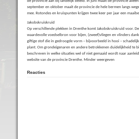
de provincie aan bij landelijk beleid. In juni maait de provincie alle
september en oktober maait de provincie de hele bermen langs wegen
mee. Rotondes en kruispunten krijgen twee keer per jaar een maaibe
Jakobskruiskruid
Op verschillende plekken in Drenthe komt Jakobskruiskruid voor. Deze 
waardevolle voedselbron voor bijen, (zweef)vliegen en vlinders dankzi
giftige stof die in gedroogde vorm – bijvoorbeeld in hooi – schadelij
plant. Om grondeigenaren en andere betrokkenen duidelijkheid te bie
beschreven in welke situaties wel of niet gemaaid wordt naar aanlei
website van de provincie Drenthe. Minder weergeven
Reacties