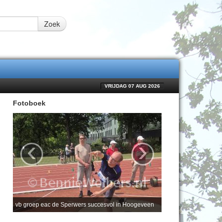
Zoek
VRIJDAG 07 AUG 2026
Fotoboek
‹
›
vb groep eac de Sperwers succesvol in Hoogeveen