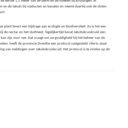
en de eerste 1,5 meter van de berm en de hoeken bij kruisingen. In
 en de taluds bij viaducten en kanalen en neemt daarbij ook de sloten
urt.
plant levert een bijdrage aan ecologie en biodiversiteit. Zo is het een
j de nectar en het stuifmeel. Tegelijkertijd bevat Jakobskruiskruid een
k kan zijn voor vee. Dat vraagt om zorgvuldigheid bij het beheer van de
den, heeft de provincie Drenthe een protocol vastgesteld. Hierin staat
ding van meldingen over Jakobskruiskruid. Het protocol is te vinden op de