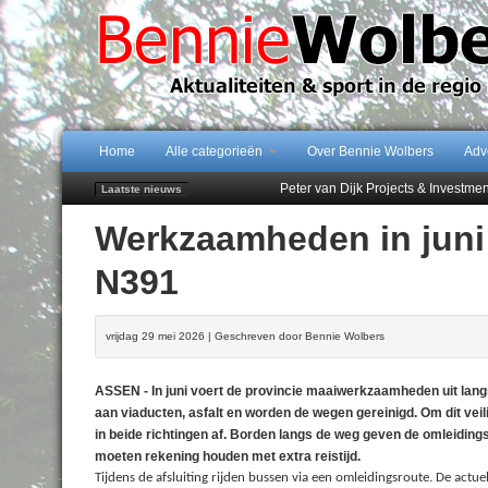
Home
Alle categorieën
Over Bennie Wolbers
Adv
Peter van Dijk Projects & Investm
Laatste nieuws
Najaar '26 staat live!
Werkzaamheden in juni
102 kaarsen voor eeuwling Mieke 
Emmen wint op Open Dag overtuig
N391
Treffer van Quispel bezorgt FC Em
vrijdag 29 mei 2026 | Geschreven door Bennie Wolbers
ASSEN - In juni voert de provincie maaiwerkzaamheden uit langs
aan viaducten, asfalt en worden de wegen gereinigd. Om dit veili
in beide richtingen af. Borden langs de weg geven de omleidin
moeten rekening houden met extra reistijd.
Tijdens de afsluiting rijden bussen via een omleidingsroute. De actue