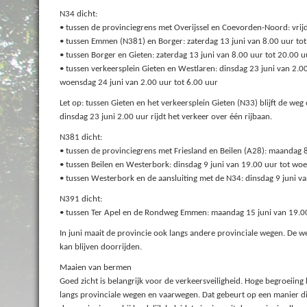
N34 dicht:
• tussen de provinciegrens met Overijssel en Coevorden-Noord: vrijd
• tussen Emmen (N381) en Borger: zaterdag 13 juni van 8.00 uur to
• tussen Borger en Gieten: zaterdag 13 juni van 8.00 uur tot 20.00 u
• tussen verkeersplein Gieten en Westlaren: dinsdag 23 juni van 2.0
woensdag 24 juni van 2.00 uur tot 6.00 uur
Let op: tussen Gieten en het verkeersplein Gieten (N33) blijft de w
dinsdag 23 juni 2.00 uur rijdt het verkeer over één rijbaan.
N381 dicht:
• tussen de provinciegrens met Friesland en Beilen (A28): maandag 8
• tussen Beilen en Westerbork: dinsdag 9 juni van 19.00 uur tot wo
• tussen Westerbork en de aansluiting met de N34: dinsdag 9 juni v
N391 dicht:
• tussen Ter Apel en de Rondweg Emmen: maandag 15 juni van 19.00 
In juni maait de provincie ook langs andere provinciale wegen. De
kan blijven doorrijden.
Maaien van bermen
Goed zicht is belangrijk voor de verkeersveiligheid. Hoge begroeii
langs provinciale wegen en vaarwegen. Dat gebeurt op een manier di