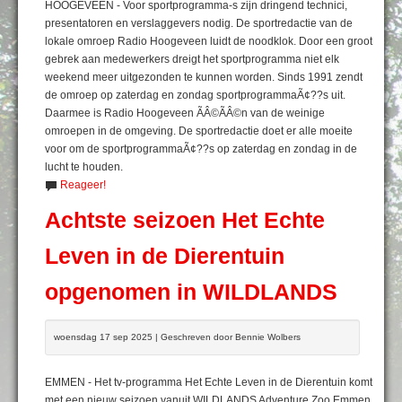
HOOGEVEEN - Voor sportprogramma-s zijn dringend technici,
presentatoren en verslaggevers nodig. De sportredactie van de
lokale omroep Radio Hoogeveen luidt de noodklok. Door een groot
gebrek aan medewerkers dreigt het sportprogramma niet elk
weekend meer uitgezonden te kunnen worden. Sinds 1991 zendt
de omroep op zaterdag en zondag sportprogrammaÃ¢??s uit.
Daarmee is Radio Hoogeveen ÃÂ©ÃÂ©n van de weinige
omroepen in de omgeving. De sportredactie doet er alle moeite
voor om de sportprogrammaÃ¢??s op zaterdag en zondag in de
lucht te houden.
Reageer!
Achtste seizoen Het Echte
Leven in de Dierentuin
opgenomen in WILDLANDS
woensdag 17 sep 2025 | Geschreven door Bennie Wolbers
EMMEN - Het tv-programma Het Echte Leven in de Dierentuin komt
met een nieuw seizoen vanuit WILDLANDS Adventure Zoo Emmen.