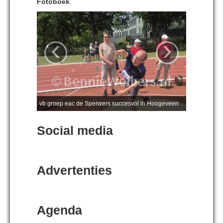
Fotoboek
‹
›
vb groep eac de Sperwers succesvol in Hoogeveen
Social media
Advertenties
Agenda