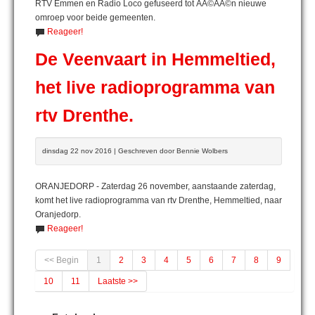
RTV Emmen en Radio Loco gefuseerd tot ÃÂ©ÃÂ©n nieuwe
omroep voor beide gemeenten.
Reageer!
De Veenvaart in Hemmeltied,
het live radioprogramma van
rtv Drenthe.
dinsdag 22 nov 2016 | Geschreven door Bennie Wolbers
ORANJEDORP - Zaterdag 26 november, aanstaande zaterdag,
komt het live radioprogramma van rtv Drenthe, Hemmeltied, naar
Oranjedorp.
Reageer!
<< Begin
1
2
3
4
5
6
7
8
9
10
11
Laatste >>