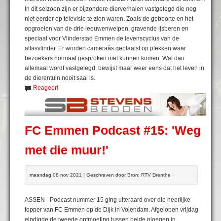
In dit seizoen zijn er bijzondere dierverhalen vastgelegd die nog
niet eerder op televisie te zien waren. Zoals de geboorte en het
opgroeien van de drie leeuwenwelpen, gravende ijsberen en
speciaal voor Vlinderstad Emmen de levenscyclus van de
atlasvlinder. Er worden cameraâs geplaatst op plekken waar
bezoekers normaal gesproken niet kunnen komen. Wat dan
allemaal wordt vastgelegd, bewijst maar weer eens dat het leven in
de dierentuin nooit saai is.
Reageer!
FC Emmen Podcast #15: 'Weg
met die muur!'
maandag 08 nov 2021 | Geschreven door Bron: RTV Drenthe
ASSEN - Podcast nummer 15 ging uiteraard over die heerlijke
topper van FC Emmen op de Dijk in Volendam. Afgelopen vrijdag
eindigde de tweede ontmoeting tussen beide ploegen in