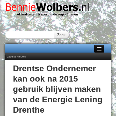
Zoek
Laatste nieuws
Home
Emmen wint op Open Dag overtuigend van Almere City
Drentse Ondernemer
Daan Lambers tekent eerste profcontract bij FC Emmen
Alle categorieën
Jubileumfeest 35 jaar De Amer
kan ook na 2015
Hunzeloopwandeltocht keert op 19 september 2026 terug naar Zuidlaren
Over Bennie Wolbers
102 kaarsen voor eeuwling Mieke Sijbom-Maatje
gebruik blijven maken
Adverteren
VRIJDAG 07 AUG 2026
van de Energie Lening
Contact / Tiplijn
Drenthe
Fotoboek