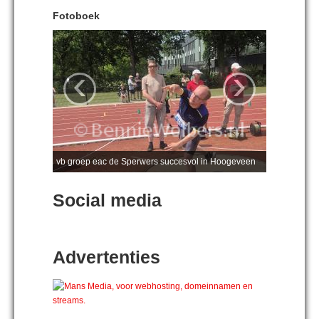
Fotoboek
‹
›
vb groep eac de Sperwers succesvol in Hoogeveen
Social media
Advertenties