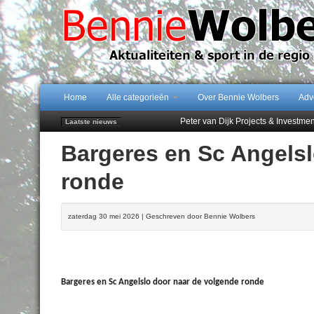
Home
Alle categorieën
Over Bennie Wolbers
Adv
Peter van Dijk Projects & Investm
Laatste nieuws
Najaar '26 staat live!
Bargeres en Sc Angelsl
102 kaarsen voor eeuwling Mieke 
Emmen wint op Open Dag overtuig
ronde
Treffer van Quispel bezorgt FC Em
zaterdag 30 mei 2026 | Geschreven door Bennie Wolbers
Bargeres en Sc Angelslo door naar de volgende ronde