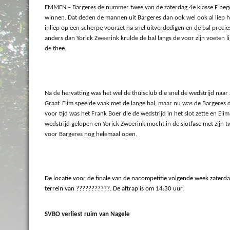
EMMEN – Bargeres de nummer twee van de zaterdag 4e klasse F beg
winnen. Dat deden de mannen uit Bargeres dan ook wel ook al liep het 
inliep op een scherpe voorzet na snel uitverdedigen en de bal precies 
anders dan Yorick Zweerink krulde de bal langs de voor zijn voeten
de thee.
Na de hervatting was het wel de thuisclub die snel de wedstrijd naar 
Graaf. Elim speelde vaak met de lange bal, maar nu was de Bargeres d
voor tijd was het Frank Boer die de wedstrijd in het slot zette en El
wedstrijd gelopen en Yorick Zweerink mocht in de slotfase met zijn 
voor Bargeres nog helemaal open.
De locatie voor de finale van de nacompetitie volgende week zaterdag,
terrein van 
??
?????????
. De aftrap is om 14:30 uur.
SVBO verliest ruim van Nagele