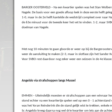
BARGER OOSTERVELD – Na een kwartier spelen was het Stan Wolbers di
Nagele. De basis voor een goede afloop leek in deze eerste helft gele
1-0, maar in de 2e helft kantelde de wedstrijd compleet over naar Na
de 63e minuut voor de tweede keer het vet te vinden. 1-2, maar SVBO
doelman van Nagele.
Met nog 10 minuten te gaan gloorde er weer op bij de Bargerooster
weer de aansluiting te maken.(2-3, maar in slotfase zijn het Sander 
Voor SVBO rest daardoor nog zeker weer een seizoen in de 4e klasse
Angelslo via strafschoppen langs Mussel
EMMEN – Uiteindelijk moesten er strafschoppen aan een winnaar help
stond echter na een kwartiertje spelen wel op een 0 - 1 achterstand 
was het Yoran Reinderink die de stand gelijk wist te trekken, enkele m
Sc Angelslo kreeg daarna nog wel drie kwartier om iets aan de achte