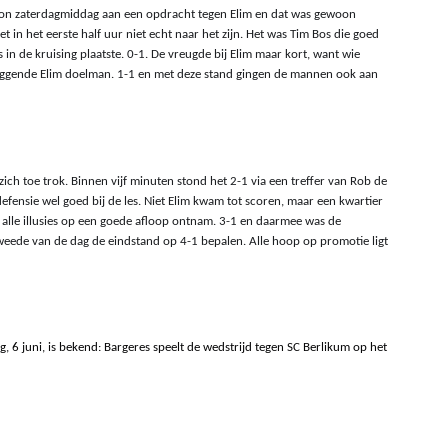
on zaterdagmiddag aan een opdracht tegen Elim en dat was gewoon 
in het eerste half uur niet echt naar het zijn. Het was Tim Bos die goed 
in de kruising plaatste. 0-1. De vreugde bij Elim maar kort, want wie 
 liggende Elim doelman. 1-1 en met deze stand gingen de mannen ook aan 
zich toe trok. Binnen vijf minuten stond het 2-1 via een treffer van Rob de 
efensie wel goed bij de les. Niet Elim kwam tot scoren, maar een kwartier 
im alle illusies op een goede afloop ontnam. 3-1 en daarmee was de 
tweede van de dag de eindstand op 4-1 bepalen. Alle hoop op promotie ligt 
 6 juni, is bekend: Bargeres speelt de wedstrijd tegen SC Berlikum op het 