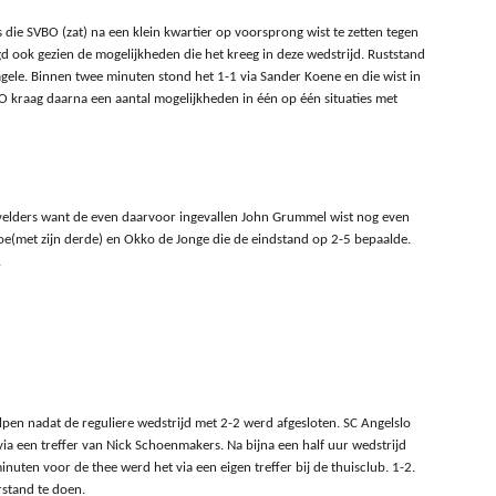
e SVBO (zat) na een klein kwartier op voorsprong wist te zetten tegen 
gd ook gezien de mogelijkheden die het kreeg in deze wedstrijd. Ruststand 
gele. Binnen twee minuten stond het 1-1 via Sander Koene en die wist in 
 kraag daarna een aantal mogelijkheden in één op één situaties met 
velders want de even daarvoor ingevallen John Grummel wist nog even 
Koe(met zijn derde) en Okko de Jonge die de eindstand op 2-5 bepaalde. 
.
en nadat de reguliere wedstrijd met 2-2 werd afgesloten. SC Angelslo 
via een treffer van Nick Schoenmakers. Na bijna een half uur wedstrijd 
inuten voor de thee werd het via een eigen treffer bij de thuisclub. 1-2. 
rstand te doen.