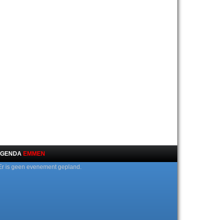
GENDA
EMMEN
Er is geen evenement gepland.