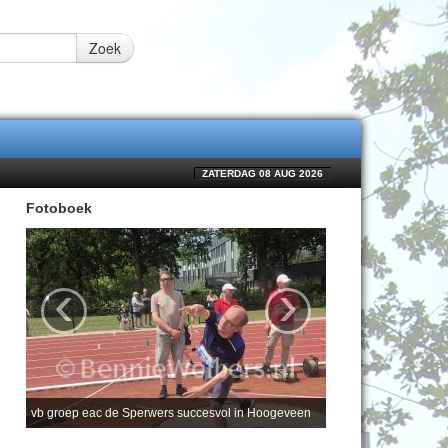
Zoek
ZATERDAG 08 AUG 2026
Fotoboek
‹
›
vb groep eac de Sperwers succesvol in Hoogeveen