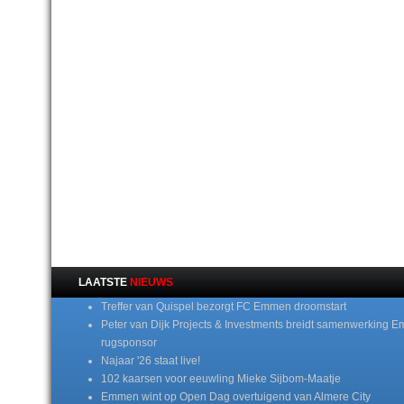
LAATSTE
NIEUWS
Treffer van Quispel bezorgt FC Emmen droomstart
Peter van Dijk Projects & Investments breidt samenwerking E
rugsponsor
Najaar '26 staat live!
102 kaarsen voor eeuwling Mieke Sijbom-Maatje
Emmen wint op Open Dag overtuigend van Almere City