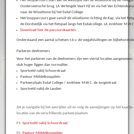
Het fietsparcours start aan de westzijde van de wisselzone bij de Hillego
Oosterveensche brug, LA Verlengde Vaart NZ en via het Van Echtenskana
naar de Wisselzone bij het Esdal College.
Het loopparcours gaat vanuit de wisselzone richting de Kap, via het fie
de Dordsedijk via het fietspad langs het Esdalcollege, LA
Jonkheer M.W.C.
Download hier de parcourskaarten
.
Onderstaand een aantal schetsen t.b.v. de wegafsluitingen en bijbehorend
Parkeren deelnemers
Voor het parkeren van de deelnemers zijn een viertal locaties aangewezen
stuk hoger liggen dan normaliter.
Sportveld nabij Schoorstraat
Pastoor Middelkoopplein
Parkeerplaats Esdal College / Jonkheer M.W.C. de Jongestraat
Sportveld nabij de Lauden
Zet je navigatie bij het aanrijden uit en volg de aanwijzingen op het kaart
locaties van de verschillende parkeerplaatsen
P1:
Sportveld nabij Schoorstraat
P2:
Pastoor Middelkoopplein