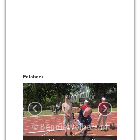
Fotoboek
‹
›