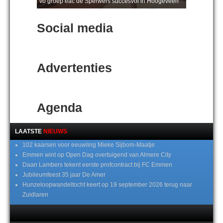
vb groep eac de Sperwers succesvol in Hoogeveen
Social media
Advertenties
Agenda
LAATSTE
NIEUWS
102 kaarsen voor eeuwling Mieke Sijbom-Maatje
Emmen wint op Open Dag overtuigend van Almere City
Daan Lambers tekent eerste profcontract bij FC Emmen
Jubileumfeest 35 jaar De Amer
Hunzeloopwandeltocht keert op 19 september 2026 terug naar
Zuidlaren