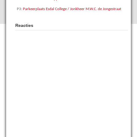
P3:
Parkeerplaats Esdal College / Jonkheer M.W.C. de Jongestraat
Reacties