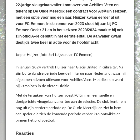
22-jarige vleugelaanvaller komt over van Achilles Veen en
tekent op De Oude Meerdijk een contract voor Ã©Ã©n seizoen,
met een optie voor nog een jaar. Huijzer kwam eerder al uit
voor FC Emmen. In de zomer van 2023 sloot hij aan bij FC
Emmen Onder 21 en in het seizoen 2023/2024 maakte hij ook
zijn officiÃ«le debuut in het eerste elftal. De aanvaller kwam
destijds twee keer in actie voor de hoofdmacht
Jasper Huijzer (foto Jari Leijssenaar-FC Emmen)
In januari 2024 vertrok Huijzer naar Glacis United in Gibraltar. Na
zijn buitenlandse periode keerde hij terug naar Nederland, waar hij
afgelopen seizoen uitkwam voor Achilles Veen. Met die club werd
hij kampioen in de Vierde Divisie.
Met de terugkeer van Huijzer voegt FC Emmen een snelle en
doelgerichte vleugelaanvaller toe aan de selectie. De club kent hem
nog uit zijn eerdere periode op De Oude Meerdijk en ziet in hem
een speler die zich de komende periode verder kan ontwikkelen
binnen het profvoetbal.
Reacties