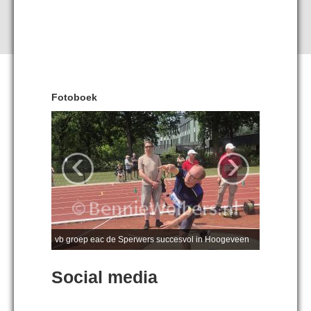
Fotoboek
‹
›
vb groep eac de Sperwers succesvol in Hoogeveen
Social media