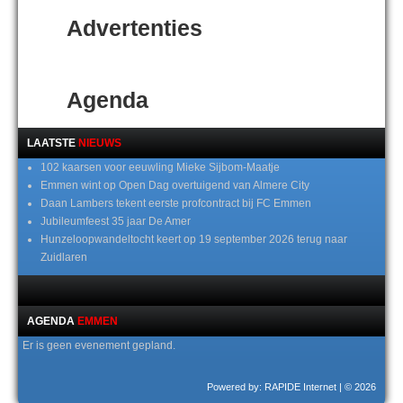
Advertenties
Agenda
LAATSTE
NIEUWS
102 kaarsen voor eeuwling Mieke Sijbom-Maatje
Emmen wint op Open Dag overtuigend van Almere City
Daan Lambers tekent eerste profcontract bij FC Emmen
Jubileumfeest 35 jaar De Amer
Hunzeloopwandeltocht keert op 19 september 2026 terug naar
Zuidlaren
AGENDA
EMMEN
Er is geen evenement gepland.
Powered by: RAPIDE Internet
| © 2026