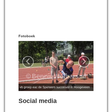
Fotoboek
‹
›
vb groep eac de Sperwers succesvol in Hoogeveen
Social media