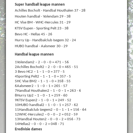
Super handball league mannen
Achilles Bocholt - Handbal Houthalen 37 - 28
Houten handbal - Volendam 29 - 38
HC Vise BM - WHC-Hercules 31 - 29
KTSV Eupen - Sporting Pelt 23 - 38
Bevo HC - Hellas 45 - 26
Hurry Up - Handbalclub Isegem 32 - 24
HUBO handbal - Aalsmeer 30 - 29
Handbal league mannen
1Volendam2 – 2 – 0 – 0 = 471 – 56
2
Achilles Bocholt
2 – 2 – 0 – 0 = 4
65 - 51
3
Bevo HC
2 – 1 – 1 – 0 = 3
77 - 5
4
Sporting Pelt
2 – 1 – 1 – 0 = 3
57 - 5
5
HC Vise BM
2 – 1 – 1 – 0 = 3
58 - 55
6
Aalsmeer
2 – 1 – 0 – 1 = 2
65 - 57
7
Handbal Houthalen
2 – 1 – 0 – 1 = 2
63 - 6
8
Hurry Up
2 – 1 – 0 – 1 = 2
59 - 60
9
KTSV Eupen
2 – 1 – 0 – 1 = 2
49 - 52
10
HUBO handbal
2 – 1 – 0 – 1 = 2
57 - 62
11
Handbalclub Izegem
2 – 0 – 1 – 1 = 1
56 - 64
12
WHC-Hercules
2 – 0 – 0 – 2 = 0
52 - 59
13
Handbal Houten
2 – 0 – 0 – 2 = 0
56 - 73
14
Hellas
2 – 0 – 0 – 2 = 0
48 - 71
Eredivisie dames