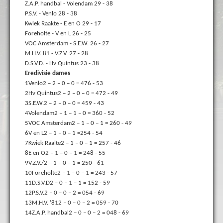
Z.A.P. handbal - Volendam 29 - 38
P.S.V. - Venlo 28 - 38
Kwiek Raakte - E en O 29 - 17
Foreholte - V en L 26 - 25
VOC Amsterdam - S.E.W. 26 - 27
M.H.V. 81 - V.Z.V. 27 - 28
D.S.V.D. - Hv Quintus 23 - 38
Eredivisie dames
1
Venlo
2 – 2 – 0 – 0 = 4
76 - 53
2
Hv Quintus
2 – 2 – 0 – 0 = 4
72 - 49
3
S.E.W.
2 – 2 – 0 – 0 = 4
59 - 43
4
Volendam
2 – 1 – 1 – 0 = 3
60 - 52
5
VOC Amsterdam
2 – 1 – 0 – 1 = 2
60 - 49
6
V en L
2 – 1 – 0 – 1 =2
54 - 54
7
Kwiek Raalte
2 – 1 – 0 – 1 = 2
57 - 46
8
E en O
2 – 1 – 0 – 1 = 2
48 - 55
9
V.Z.V./
2 – 1 – 0 – 1 = 2
50 - 61
10
Foreholte
2 – 1 – 0 – 1 = 2
43 - 57
11
D.S.V.D
2 – 0 – 1 – 1 = 1
52 - 59
12
P.S.V.
2 – 0 – 0 – 2 = 0
54 - 69
13
M.H.V. ’81
2 – 0 – 0 – 2 = 0
59 - 70
14
Z.A.P. handbal
2 – 0 – 0 – 2 = 0
48 - 69