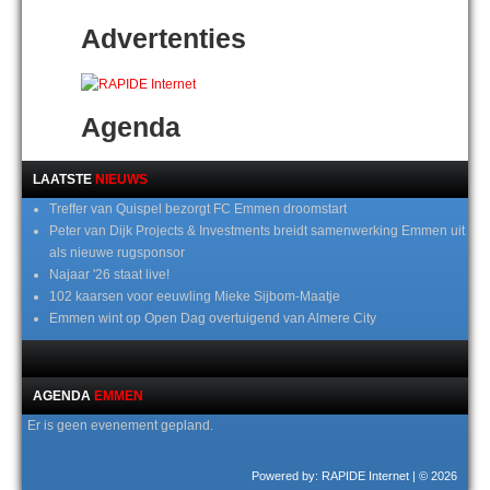
Advertenties
Agenda
LAATSTE
NIEUWS
Treffer van Quispel bezorgt FC Emmen droomstart
Peter van Dijk Projects & Investments breidt samenwerking Emmen uit
als nieuwe rugsponsor
Najaar '26 staat live!
102 kaarsen voor eeuwling Mieke Sijbom-Maatje
Emmen wint op Open Dag overtuigend van Almere City
AGENDA
EMMEN
Er is geen evenement gepland.
Powered by: RAPIDE Internet
| © 2026