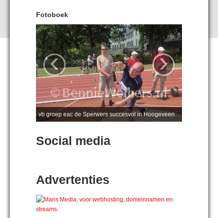
Fotoboek
‹
›
vb groep eac de Sperwers succesvol in Hoogeveen
Social media
Advertenties