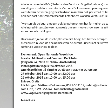
Alle leden van de NBvV (Nederlandse Bond van Vogelliefhebbers) mo
wordt gevormd door secretaris Mettinus Doldersum en penningmeester
website van de vereniging beschikbaar, maar kan ook per email of t
ook per post naar geïnteresseerde liefhebbers worden verstuurd’ lic
‘Mensen uit de buurt mogen ook langskomen om het formulier op te h
Alle ingrediënten zijn weer aanwezig om een mooie show neer te zet
en een mooie catalogus.
Daarnaast zijn ook de inschrijfkosten niet hoog. Een bezoek brengen 
dierenwelzijn. Aan de deelnemers van de cursus Surveillant NBvV w
Nationale Vogelshow te doen.
Evenement: Open Nationale Vogelshow
Locatie: Multicultureel Centrum De Schalm
(Ringlaan 54, 7833 CE Nieuw-Amsterdam)
Inbrengdatum vogels: 24 oktober 2018
Openingstijden: 26 oktober 2018 van 19:30 tot 22:00 uur
27 oktober 2018 van 10:00 tot 22:00 uur
28 oktober 2018 van 10:00 tot 15:00 uur
Entree: Gratis
Inlichtingen: Mettinus Doldersum, 0591-553155, mdatv@outlook
Tom Luth, 0591-551662, tomenchrista@hotmail.nl
www.vogelverenigingnwamsterdam.nl
Reacties