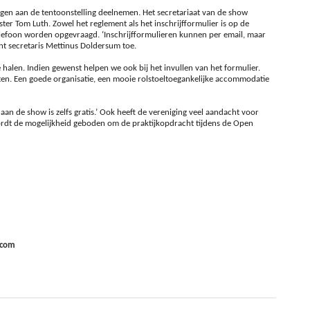
gen aan de tentoonstelling deelnemen. Het secretariaat van de show
 Tom Luth. Zowel het reglement als het inschrijfformulier is op de
elefoon worden opgevraagd. ‘Inschrijfformulieren kunnen per email, maar
ht secretaris Mettinus Doldersum toe.
alen. Indien gewenst helpen we ook bij het invullen van het formulier.
ten. Een goede organisatie, een mooie rolstoeltoegankelijke accommodatie
aan de show is zelfs gratis.’ Ook heeft de vereniging veel aandacht voor
ordt de mogelijkheid geboden om de praktijkopdracht tijdens de Open
.com