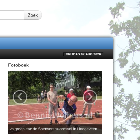
Zoek
VRIJDAG 07 AUG 2026
Fotoboek
‹
›
vb groep eac de Sperwers succesvol in Hoogeveen