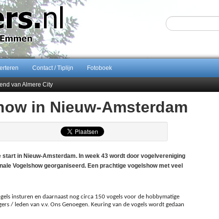
erteren
Contact / Tiplijn
Fotoboek
end van Almere City
ontract bij FC Emmen
show in Nieuw-Amsterdam
 september 2026 terug naar Zuidlaren
Sijbom-Maatje
tart in Nieuw-Amsterdam. In week 43 wordt door vogelvereniging
ale Vogelshow georganiseerd. Een prachtige vogelshow met veel
gels insturen en daarnaast nog circa 150 vogels voor de hobbymatige
ers / leden van v.v. Ons Genoegen. Keuring van de vogels wordt gedaan