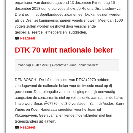
organiseert van donderdagavond 13 december t/m zondag 16
december 2018 een grote vogelshow, de Refona Districtsshow van
Drenthe, in het Sportlandgoed Zwartemeer. Dit kan gezien worden
als de Drentse kampioenschappen vogels showen. Meer dan 1500
vogels zullen worden geshowd door verschillende
gespecialiseerde liefhebbers en jeugdleden.
Reageer!
DTK 70 wint nationale beker
maandag 10 dec 2018 | Geschreven door Bennie Wolbers
DEN BOSCH - De tafeltennissers van DTKÃ¢??70 hebben
zondagavond de nationale beker voor de tweede maal op rij
gewonnen. De prolongatie van de titel ging redelijk eenvoudig
aangezien de concurrentie niet op volle sterkte aantrad. In de halve
finale werd SmashÃ¢??70 met 3-0 verslagen. Yannick Vostes, Barry
Wijers en Koen Hageraats speelden voor het team uit
Klazienaveen. Geen van allen kende moeilijkheden met hun
tegenstanders uit Hattem.
Reageer!