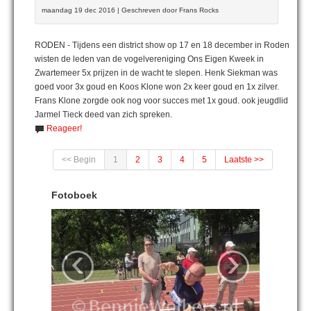
maandag 19 dec 2016 | Geschreven door Frans Rocks
RODEN - Tijdens een district show op 17 en 18 december in Roden
wisten de leden van de vogelvereniging Ons Eigen Kweek in
Zwartemeer 5x prijzen in de wacht te slepen. Henk Siekman was
goed voor 3x goud en Koos Klone won 2x keer goud en 1x zilver.
Frans Klone zorgde ook nog voor succes met 1x goud. ook jeugdlid
Jarmel Tieck deed van zich spreken.
Reageer!
<< Begin
1
2
3
4
5
Laatste >>
Fotoboek
‹
›