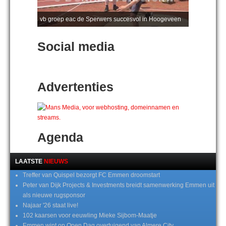
vb groep eac de Sperwers succesvol in Hoogeveen
Social media
Advertenties
Agenda
LAATSTE
NIEUWS
Treffer van Quispel bezorgt FC Emmen droomstart
Peter van Dijk Projects & Investments breidt samenwerking Emmen uit
als nieuwe rugsponsor
Najaar '26 staat live!
102 kaarsen voor eeuwling Mieke Sijbom-Maatje
Emmen wint op Open Dag overtuigend van Almere City