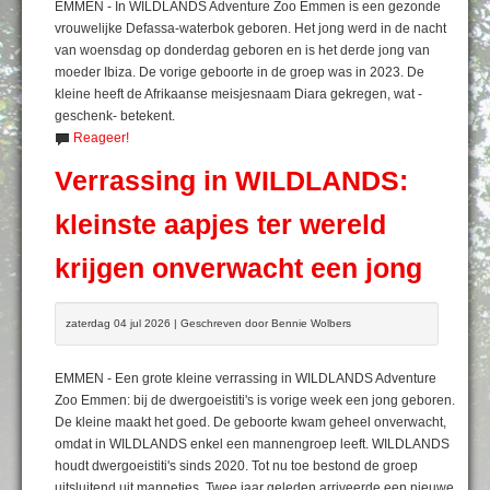
EMMEN - In WILDLANDS Adventure Zoo Emmen is een gezonde
vrouwelijke Defassa-waterbok geboren. Het jong werd in de nacht
van woensdag op donderdag geboren en is het derde jong van
moeder Ibiza. De vorige geboorte in de groep was in 2023. De
kleine heeft de Afrikaanse meisjesnaam Diara gekregen, wat -
geschenk- betekent.
Reageer!
Verrassing in WILDLANDS:
kleinste aapjes ter wereld
krijgen onverwacht een jong
zaterdag 04 jul 2026 | Geschreven door Bennie Wolbers
EMMEN - Een grote kleine verrassing in WILDLANDS Adventure
Zoo Emmen: bij de dwergoeistiti's is vorige week een jong geboren.
De kleine maakt het goed. De geboorte kwam geheel onverwacht,
omdat in WILDLANDS enkel een mannengroep leeft. WILDLANDS
houdt dwergoeistiti's sinds 2020. Tot nu toe bestond de groep
uitsluitend uit mannetjes. Twee jaar geleden arriveerde een nieuwe