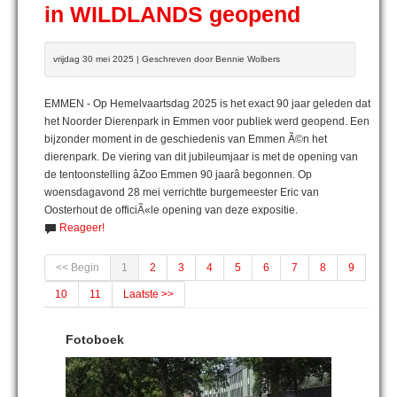
in WILDLANDS geopend
vrijdag 30 mei 2025 | Geschreven door Bennie Wolbers
EMMEN - Op Hemelvaartsdag 2025 is het exact 90 jaar geleden dat
het Noorder Dierenpark in Emmen voor publiek werd geopend. Een
bijzonder moment in de geschiedenis van Emmen Ã©n het
dierenpark. De viering van dit jubileumjaar is met de opening van
de tentoonstelling âZoo Emmen 90 jaarâ begonnen. Op
woensdagavond 28 mei verrichtte burgemeester Eric van
Oosterhout de officiÃ«le opening van deze expositie.
Reageer!
<< Begin
1
2
3
4
5
6
7
8
9
10
11
Laatste >>
Fotoboek