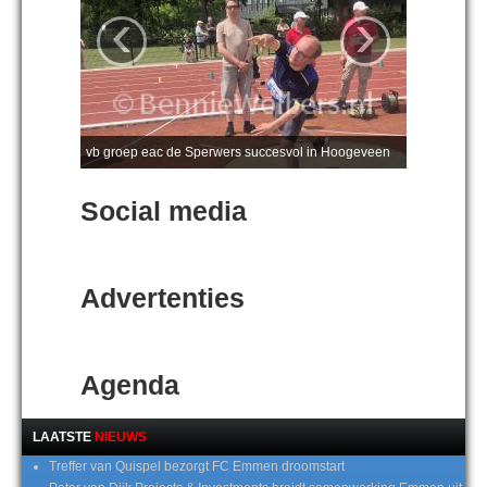
‹
›
vb groep eac de Sperwers succesvol in Hoogeveen
Social media
Advertenties
Agenda
LAATSTE
NIEUWS
Treffer van Quispel bezorgt FC Emmen droomstart