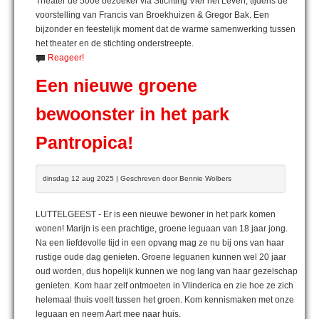
Theater de 500e bezoeker via Stichting Vier het Leven, tijdens de
voorstelling van Francis van Broekhuizen & Gregor Bak. Een
bijzonder en feestelijk moment dat de warme samenwerking tussen
het theater en de stichting onderstreepte.
Reageer!
Een nieuwe groene
bewoonster in het park
Pantropica!
dinsdag 12 aug 2025 | Geschreven door Bennie Wolbers
LUTTELGEEST - Er is een nieuwe bewoner in het park komen
wonen! Marijn is een prachtige, groene leguaan van 18 jaar jong.
Na een liefdevolle tijd in een opvang mag ze nu bij ons van haar
rustige oude dag genieten. Groene leguanen kunnen wel 20 jaar
oud worden, dus hopelijk kunnen we nog lang van haar gezelschap
genieten. Kom haar zelf ontmoeten in Vlinderica en zie hoe ze zich
helemaal thuis voelt tussen het groen. Kom kennismaken met onze
leguaan en neem Aart mee naar huis.