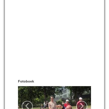
Fotoboek
‹
›