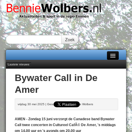
Zoek
Laatste nieuws
Home
Emmen wint op Open Dag overtuigend van Almere City
Bywater Call in De
Daan Lambers tekent eerste profcontract bij FC Emmen
Alle categorieën
Jubileumfeest 35 jaar De Amer
Amer
Hunzeloopwandeltocht keert op 19 september 2026 terug naar Zuidlaren
Over Bennie Wolbers
102 kaarsen voor eeuwling Mieke Sijbom-Maatje
Adverteren
DONDERDAG 06 AUG 2026
vrijdag 30 mei 2025 | Geschreven door Bennie Wolbers
Contact / Tiplijn
AMEN - Zondag 15 juni verzorgt de Canadese band Bywater
Fotoboek
Call twee concerten in Cultureel CafÃ© De Amer, 's middags
om 14.00 uur en 's avonds om 20.00 uur