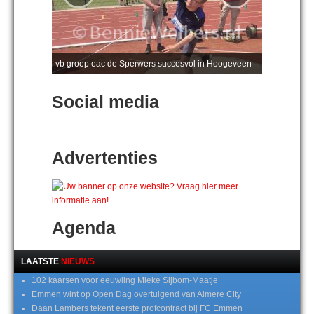
vb groep eac de Sperwers succesvol in Hoogeveen
Social media
Advertenties
Agenda
LAATSTE
NIEUWS
102 kaarsen voor eeuwling Mieke Sijbom-Maatje
Emmen wint op Open Dag overtuigend van Almere City
Daan Lambers tekent eerste profcontract bij FC Emmen