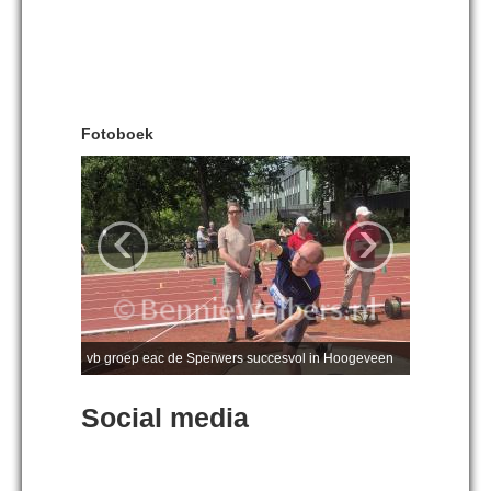
Fotoboek
‹
›
vb groep eac de Sperwers succesvol in Hoogeveen
Social media