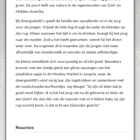
gram. De soort leeft van nature in de regenwouden van Zuid- en
Midden-Amerika.
Bij dwergoeistiti's speelt de familie een opvallende rol in de zorg
voor de jongen. Vrijwel de hele dag draagt de vader de kleintjes op
zijn rug. Alleen wanneer het tijd is om te drinken, brengt hij het jong
naar de moeder. Zodra het heeft gedronken, neemt hij het direct
weer over. Na ongeveer drie maanden zijn de jongen niet meer
afhankelijk van moedermelk en worden ze steeds zelfstandiger.
De kleine ontwikkelt zich voorspoedig en drinkt goed. Bezoekers
kunnen met een beetje geluk een glimp opvangen van het
piepkleine aapje in de Monkey Market in Jungola, waar de
dwergoeistiti's eind vorig jaar zijn ingetrokken en samenleven met
de roodschouderslurfhondjes. Jop Beugel: "Ze zijn zó klein dat je
goed moet kijken, ik schat het jong net na de geboorte zo klein als
een duim! Als dan één van de mannen met zo’n kleine baby op zijn
rug voorbij komt, is dat echt een bijzonder gezicht.”
Reacties