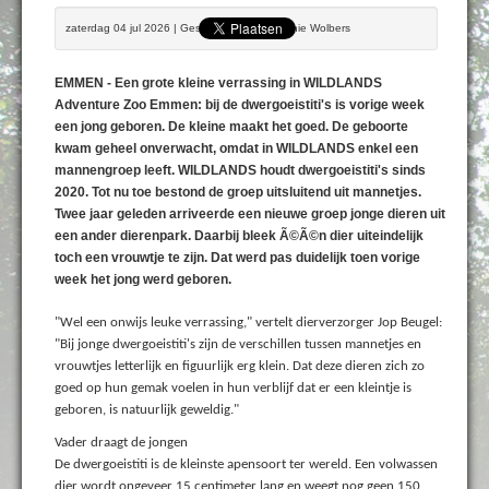
zaterdag 04 jul 2026 | Geschreven door Bennie Wolbers
EMMEN - Een grote kleine verrassing in WILDLANDS
Adventure Zoo Emmen: bij de dwergoeistiti's is vorige week
een jong geboren. De kleine maakt het goed. De geboorte
kwam geheel onverwacht, omdat in WILDLANDS enkel een
mannengroep leeft. WILDLANDS houdt dwergoeistiti's sinds
2020. Tot nu toe bestond de groep uitsluitend uit mannetjes.
Twee jaar geleden arriveerde een nieuwe groep jonge dieren uit
een ander dierenpark. Daarbij bleek Ã©Ã©n dier uiteindelijk
toch een vrouwtje te zijn. Dat werd pas duidelijk toen vorige
week het jong werd geboren.
"Wel een onwijs leuke verrassing," vertelt dierverzorger Jop Beugel:
"Bij jonge dwergoeistiti's zijn de verschillen tussen mannetjes en
vrouwtjes letterlijk en figuurlijk erg klein. Dat deze dieren zich zo
goed op hun gemak voelen in hun verblijf dat er een kleintje is
geboren, is natuurlijk geweldig."
Vader draagt de jongen
De dwergoeistiti is de kleinste apensoort ter wereld. Een volwassen
dier wordt ongeveer 15 centimeter lang en weegt nog geen 150