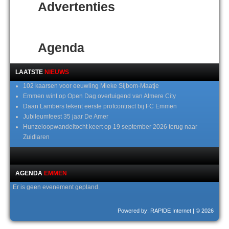
Advertenties
Agenda
LAATSTE
NIEUWS
102 kaarsen voor eeuwling Mieke Sijbom-Maatje
Emmen wint op Open Dag overtuigend van Almere City
Daan Lambers tekent eerste profcontract bij FC Emmen
Jubileumfeest 35 jaar De Amer
Hunzeloopwandeltocht keert op 19 september 2026 terug naar
Zuidlaren
AGENDA
EMMEN
Er is geen evenement gepland.
Powered by: RAPIDE Internet
| © 2026