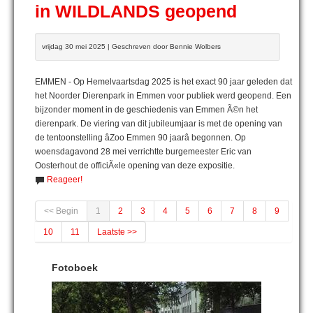
in WILDLANDS geopend
vrijdag 30 mei 2025 | Geschreven door Bennie Wolbers
EMMEN - Op Hemelvaartsdag 2025 is het exact 90 jaar geleden dat
het Noorder Dierenpark in Emmen voor publiek werd geopend. Een
bijzonder moment in de geschiedenis van Emmen Ã©n het
dierenpark. De viering van dit jubileumjaar is met de opening van
de tentoonstelling âZoo Emmen 90 jaarâ begonnen. Op
woensdagavond 28 mei verrichtte burgemeester Eric van
Oosterhout de officiÃ«le opening van deze expositie.
Reageer!
<< Begin
1
2
3
4
5
6
7
8
9
10
11
Laatste >>
Fotoboek