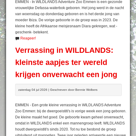
EMMEN - In WILDLANDS Adventure Zoo Emmen is een gezonde
vrouwelijke Defassa-waterbok geboren. Het jong werd in de nacht
van woensdag op donderdag geboren en is het derde jong van
moeder Ibiza. De vorige geboorte in de groep was in 2023. De
kleine heeft de Afrikaanse meisjesnaam Diara gekregen, wat -
geschenk- betekent.
Reageer!
Verrassing in WILDLANDS:
kleinste aapjes ter wereld
krijgen onverwacht een jong
zaterdag 04 jul 2026 | Geschreven door Bennie Wolbers
EMMEN - Een grote kleine verrassing in WILDLANDS Adventure
Zoo Emmen: bij de dwergoeistiti's is vorige week een jong geboren.
De kleine maakt het goed. De geboorte kwam geheel onverwacht,
omdat in WILDLANDS enkel een mannengroep leeft. WILDLANDS
houdt dwergoeistiti's sinds 2020. Tot nu toe bestond de groep
uitsluitend uit mannetjes. Twee jaar geleden arriveerde een nieuwe