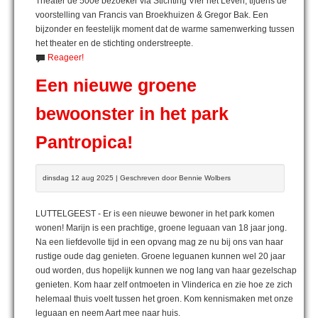
Theater de 500e bezoeker via Stichting Vier het Leven, tijdens de
voorstelling van Francis van Broekhuizen & Gregor Bak. Een
bijzonder en feestelijk moment dat de warme samenwerking tussen
het theater en de stichting onderstreepte.
Reageer!
Een nieuwe groene
bewoonster in het park
Pantropica!
dinsdag 12 aug 2025 | Geschreven door Bennie Wolbers
LUTTELGEEST - Er is een nieuwe bewoner in het park komen
wonen! Marijn is een prachtige, groene leguaan van 18 jaar jong.
Na een liefdevolle tijd in een opvang mag ze nu bij ons van haar
rustige oude dag genieten. Groene leguanen kunnen wel 20 jaar
oud worden, dus hopelijk kunnen we nog lang van haar gezelschap
genieten. Kom haar zelf ontmoeten in Vlinderica en zie hoe ze zich
helemaal thuis voelt tussen het groen. Kom kennismaken met onze
leguaan en neem Aart mee naar huis.