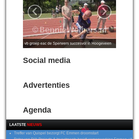
‹
›
vb groep eac de Sperwers succesvol in Hoogeveen
Social media
Advertenties
Agenda
LAATSTE
NIEUWS
Treffer van Quispel bezorgt FC Emmen droomstart