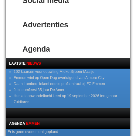
Social media
Advertenties
Agenda
LAATSTE
NIEUWS
102 kaarsen voor eeuwling Mieke Sijbom-Maatje
Emmen wint op Open Dag overtuigend van Almere City
Daan Lambers tekent eerste profcontract bij FC Emmen
Jubileumfeest 35 jaar De Amer
Hunzeloopwandeltocht keert op 19 september 2026 terug naar
Zuidlaren
AGENDA
EMMEN
Er is geen evenement gepland.