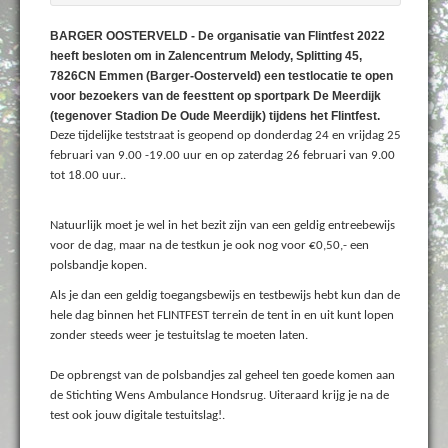
BARGER OOSTERVELD - De organisatie van Flintfest 2022
heeft besloten om in Zalencentrum Melody, Splitting 45,
7826CN Emmen (Barger-Oosterveld) een testlocatie te open
voor bezoekers van de feesttent op sportpark De Meerdijk
(tegenover Stadion De Oude Meerdijk) tijdens het Flintfest.
Deze tijdelijke teststraat is geopend op donderdag 24 en vrijdag 25
februari van 9.00 -19.00 uur en op zaterdag 26 februari van 9.00
tot 18.00 uur..
Natuurlijk moet je wel in het bezit zijn van een geldig entreebewijs
voor de dag, maar na de testkun je ook nog voor €0,50,- een
polsbandje kopen.
Als je dan een geldig toegangsbewijs en testbewijs hebt kun dan de
hele dag binnen het FLINTFEST terrein de tent in en uit kunt lopen
zonder steeds weer je testuitslag te moeten laten.
De opbrengst van de polsbandjes zal geheel ten goede komen aan
de Stichting Wens Ambulance Hondsrug. Uiteraard krijg je na de
test ook jouw digitale testuitslag!.