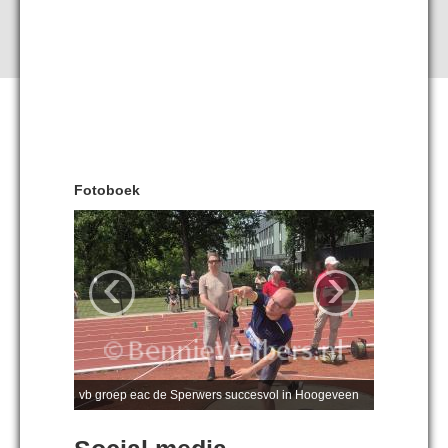
Fotoboek
‹
›
vb groep eac de Sperwers succesvol in Hoogeveen