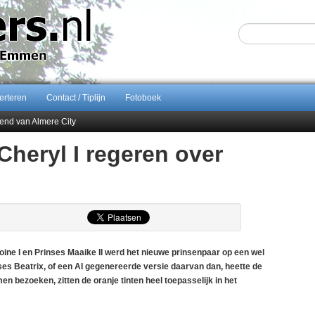
erteren
Contact / Tiplijn
Fotoboek
end van Almere City
ontract bij FC Emmen
 Cheryl I regeren over
 september 2026 terug naar Zuidlaren
Sijbom-Maatje
e I en Prinses Maaike II werd het nieuwe prinsenpaar op een wel
ses Beatrix, of een AI gegenereerde versie daarvan dan, heette de
n bezoeken, zitten de oranje tinten heel toepasselijk in het