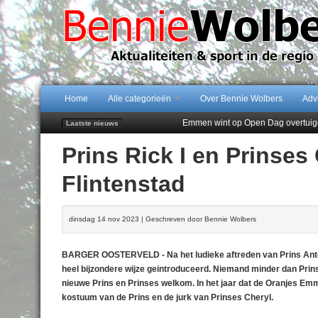
Home
Alle categorieën
Over Bennie Wolbers
Adv
Emmen wint op Open Dag overtuig
Laatste nieuws
Daan Lambers tekent eerste profc
Prins Rick I en Prinses
Jubileumfeest 35 jaar De Amer
Hunzeloopwandeltocht keert op 19
Flintenstad
102 kaarsen voor eeuwling Mieke 
dinsdag 14 nov 2023 | Geschreven door Bennie Wolbers
BARGER OOSTERVELD - Na het ludieke aftreden van Prins Antoin
heel bijzondere wijze geintroduceerd. Niemand minder dan Prin
nieuwe Prins en Prinses welkom. In het jaar dat de Oranjes Emme
kostuum van de Prins en de jurk van Prinses Cheryl.