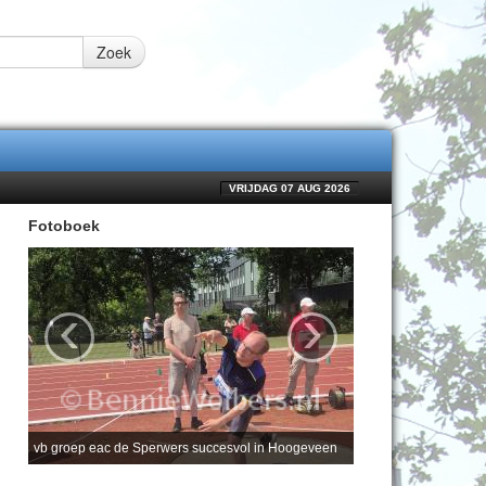
Zoek
VRIJDAG 07 AUG 2026
Fotoboek
‹
›
vb groep eac de Sperwers succesvol in Hoogeveen