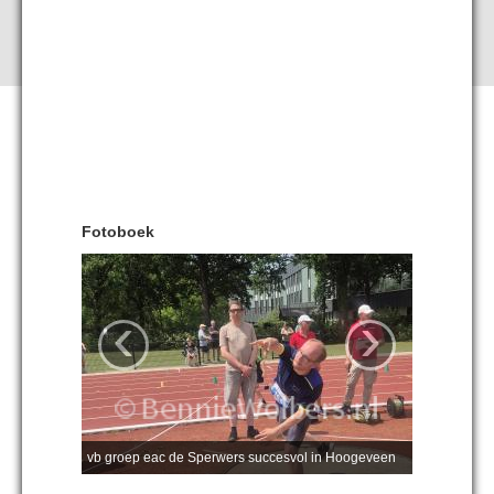
Fotoboek
‹
›
vb groep eac de Sperwers succesvol in Hoogeveen