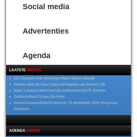
Social media
Advertenties
Agenda
LAATSTE
NIEUWS
102 kaarsen voor eeuwling Mieke Sijbom-Maatje
Emmen wint op Open Dag overtuigend van Almere City
Daan Lambers tekent eerste profcontract bij FC Emmen
Jubileumfeest 35 jaar De Amer
Hunzeloopwandeltocht keert op 19 september 2026 terug naar
Zuidlaren
AGENDA
EMMEN