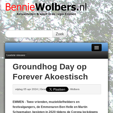
Zoek
Laatste nieuws
Home
Emmen wint op Open Dag overtuigend van Almere City
Groundhog Day op
Daan Lambers tekent eerste profcontract bij FC Emmen
Alle categorieën
Jubileumfeest 35 jaar De Amer
Forever Akoestisch
Hunzeloopwandeltocht keert op 19 september 2026 terug naar Zuidlaren
Over Bennie Wolbers
102 kaarsen voor eeuwling Mieke Sijbom-Maatje
Adverteren
DONDERDAG 06 AUG 2026
vrijdag 05 apr 2024 | Geschreven door Bennie Wolbers
Contact / Tiplijn
EMMEN - Twee vrienden, muziekliefhebbers en
Fotoboek
festivalgangers, de Emmenaren Ben Helle en Martin
Schoemaker, besloten in 2020 tijdens de Corona lockdowns