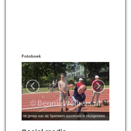
Fotoboek
‹
›
vb groep eac de Sperwers succesvol in Hoogeveen