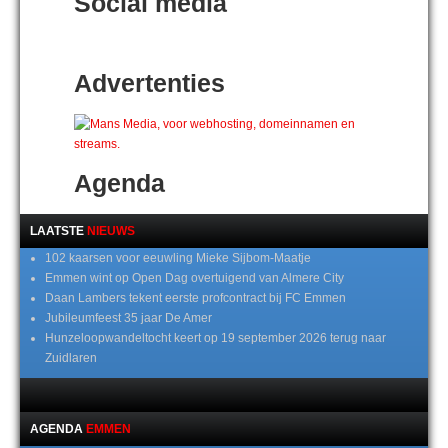
Social media
Advertenties
Agenda
LAATSTE
NIEUWS
102 kaarsen voor eeuwling Mieke Sijbom-Maatje
Emmen wint op Open Dag overtuigend van Almere City
Daan Lambers tekent eerste profcontract bij FC Emmen
Jubileumfeest 35 jaar De Amer
Hunzeloopwandeltocht keert op 19 september 2026 terug naar
Zuidlaren
AGENDA
EMMEN