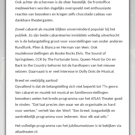
Ook achter de schermen is de sfeer feestelijk. De frontoffice
medewerkers worden dagelijks overspoeld met enthousiaste
reacties van bezoekers en kregen zelfs chocolade cadeau van
dankbare theatergasten.
Zowel cabaret als muziek blijken onverminderd populair bij het
publiek. Zo zijn beide cabaretseries inmiddels volledig uitverkocht
en is de belangstelling groot voor voorstellingen van onder anderen
Rundfunk, Plien & Bianca en Herman van Veen. Ook
muziekvoorstellingen als Bouke Rocks Elvis, The Sound of
Springsteen, CCR by The Fortunate Sons, Queen Must Go On en
Back to the Country behoren tot de hardlopers van het nieuwe
seizoen. Daarnaast is er veel interesse in Dolly Dots de Musical.
Breed en veelzijdig aanbod
Opvallend is dat de belangstelling zich niet beperkt tot ??n genre.
Van cabaret en muziek tot musical en familievoorstellingen:
bezoekers weten het brede programma van het ATLAS Theater goed
te vinden. “Dat laat precies zien waar we als organisatie zo hard
voor werken,” vertelt Van der Werf. “Een breed, toegankelijk en
aantrekkelijk programma voor iedereen. Voor elk wat wils.”
Het volledige programma van het jubileumseizoen is te bekijken via
atlastheater.nl.