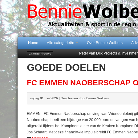
Home
Alle categorieën
Over Bennie Wolbers
Adv
Peter van Dijk Projects & Investm
Laatste nieuws
Najaar '26 staat live!
GOEDE DOELEN
102 kaarsen voor eeuwling Mieke 
Emmen wint op Open Dag overtuig
Treffer van Quispel bezorgt FC Em
FC EMMEN NAOBERSCHAP O
vrijdag 01 mei 2026 | Geschreven door Bennie Wolbers
EMMEN - FC Emmen Naoberschap ontving tvan Vriendenloterij gift
Naoberschap heeft een bijdrage van 20.000 euro ontvangen van 
uitgereikt tijdens het Kampioensdiner van de Keuken Kampioen D
Jos Schaart. Met deze financiÃ«le impuls breidt FC Emmen Naobers