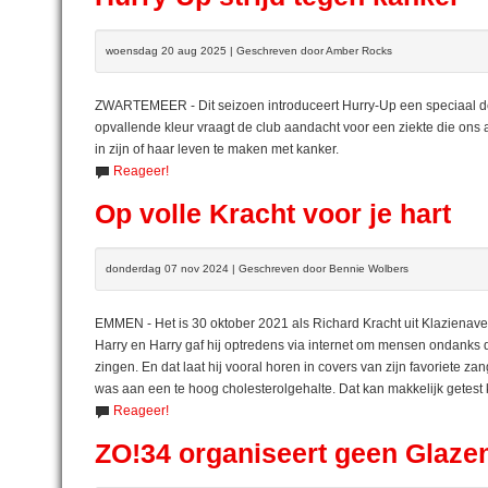
woensdag 20 aug 2025 | Geschreven door Amber Rocks
ZWARTEMEER - Dit seizoen introduceert Hurry-Up een speciaal derd
opvallende kleur vraagt de club aandacht voor een ziekte die ons al
in zijn of haar leven te maken met kanker.
Reageer!
Op volle Kracht voor je hart
donderdag 07 nov 2024 | Geschreven door Bennie Wolbers
EMMEN - Het is 30 oktober 2021 als Richard Kracht uit Klazienavee
Harry en Harry gaf hij optredens via internet om mensen ondanks d
zingen. En dat laat hij vooral horen in covers van zijn favoriete zang
was aan een te hoog cholesterolgehalte. Dat kan makkelijk getest 
Reageer!
ZO!34 organiseert geen Glaze