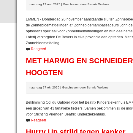
maandag 17 nov 2025 | Geschreven door Bennie Wolbers
EMMEN - Donderdaq 20 november aanstaande sluiten Zonnebloe
de Zonnebloemafdelingen af. Zonnebloemambassadeurs John de Be
optredens speciaal voor Zonnebloemafdelingen en hun deelnemer
Loterij verzorgden De Bevers in elke provincie een optreden. Met zo
Zonnebloemafdeling.
Reageer!
MET HARWIG EN SCHNEIDER
HOOGTEN
maandag 27 okt 2025 | Geschreven door Bennie Wolbers
Beklimming Col du Galibier voor het Beatrix Kinderziekenhuis EM
een groep van 43 fanatieke fietsers. Samen beklommen zij de indru
voor Stichting Vrienden Beatrix Kinderziekenhuis.
Reageer!
Hurry Up strijd tegen kanker