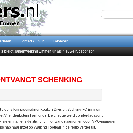
erteren
Contact / Tiplijn
Fotoboek
ents breidt samenwerking Emmen uit als nieuwe rugsponsor
Sijbom-Maatje
end van Almere City
men droomstart
NTVANGT SCHENKING
 tijdens kampioensdiner Keuken Divisiei. Stichting FC Emmen
het VriendenLoterij FanFonds. De cheque werd donderdagavond
ivisie en namens de stichting in ontvangst genomen door MVO-manager
chap haar inzet op Walking Football in de regio verder uit.