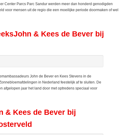
tner Center Parcs Parc Sandur werden meer dan honderd genodigden
d voor mensen uit de regio die een moeilijke periode doormaken of wel
eeksJohn & Kees de Bever bij
emambassadeurs John de Bever en Kees Stevens in de
nebloemafdelingen in Nederland feestelijk af te sluiten. De
afgelopen jaar het land door met optredens speciaal voor
n & Kees de Bever bij
osterveld