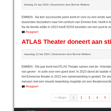
dinsdag 24 sep 2024 | Geschreven door Bennie Wolbers
EMMEN - Na tien succesvolle jaren komt er voor nu een einde aan he
duizenden bezoekers naar het centrum van Emmen trok, heeft in ti
Na de tiende editie in 2023 heeft ZO!34 besloten om een punt te z
Reageer!
ATLAS Theater doneert aan sti
maandag 12 feb 2024 | Geschreven door Bennie Wolbers
EMMEN - Elk jaar komt het ATLAS Theater samen met de -Vriende
van geven - in actie voor een goed doel. In 2023 stond de laatste 
het Emmense theater in 2022 een samenwerking is gestart. De dona
mensen met een visuele beperking mogelijk om een theatervoorstel
Reageer!
<< Begin
1
2
3
4
5