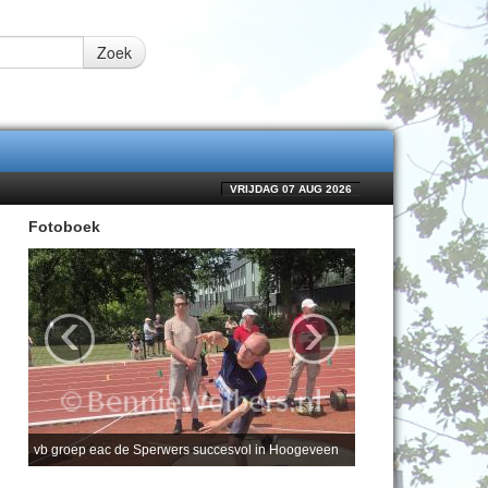
Zoek
VRIJDAG 07 AUG 2026
Fotoboek
‹
›
vb groep eac de Sperwers succesvol in Hoogeveen