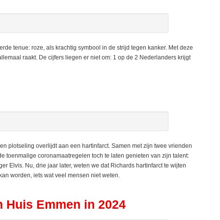
e tenue: roze, als krachtig symbool in de strijd tegen kanker. Met deze
lemaal raakt. De cijfers liegen er niet om: 1 op de 2 Nederlanders krijgt
n plotseling overlijdt aan een hartinfarct. Samen met zijn twee vrienden
e toenmalige coronamaatregelen toch te laten genieten van zijn talent:
er Elvis. Nu, drie jaar later, weten we dat Richards hartinfarct te wijten
kan worden, iets wat veel mensen niet weten.
n Huis Emmen in 2024