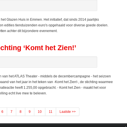
t Glazen Huis in Emmen. Het initiatief, dat sinds 2014 jaarlijks
en edities tienduizenden euro's opgehaald voor diverse goede doelen.
etten achter dit bijzondere evenement.
chting ‘Komt het Zien!’
n van het ATLAS Theater - middels de decembercampagne - het seizoen
maand van het jaar in het teken van -Komt het Zien!-, de stichting waarmee
tieactie heeft 1.255,00 opgebracht. - Komt het Zien - maakt het voor
ling echt live mee te beleven.
6
7
8
9
10
11
Laatste >>