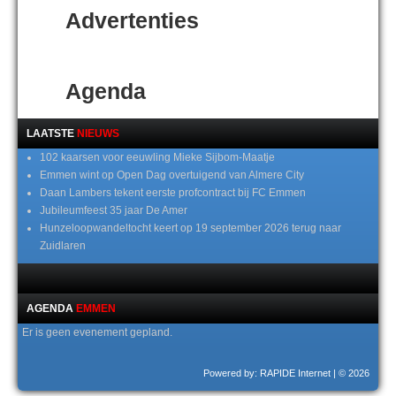
Advertenties
Agenda
LAATSTE
NIEUWS
102 kaarsen voor eeuwling Mieke Sijbom-Maatje
Emmen wint op Open Dag overtuigend van Almere City
Daan Lambers tekent eerste profcontract bij FC Emmen
Jubileumfeest 35 jaar De Amer
Hunzeloopwandeltocht keert op 19 september 2026 terug naar
Zuidlaren
AGENDA
EMMEN
Er is geen evenement gepland.
Powered by: RAPIDE Internet
| © 2026