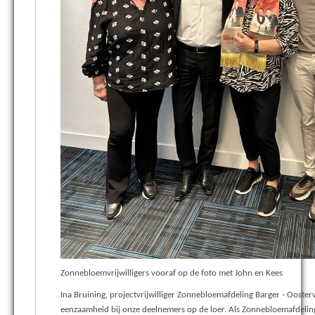
Zonnebloemvrijwilligers vooraf op de foto met John en Kees
Ina Bruining, projectvrijwilliger Zonnebloemafdeling Barger - Ooster
eenzaamheid bij onze deelnemers op de loer. Als Zonnebloemafdeling 