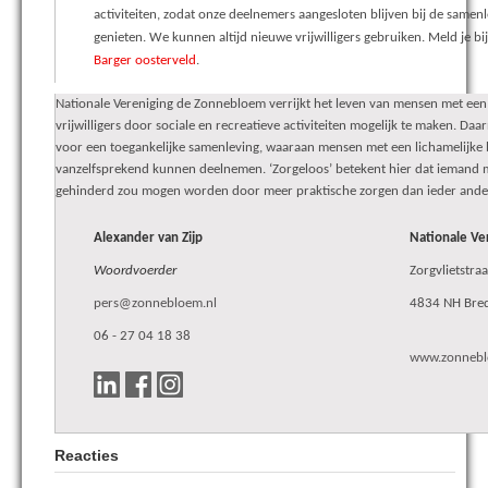
activiteiten, zodat onze deelnemers aangesloten blijven bij de same
genieten. We kunnen altijd nieuwe vrijwilligers gebruiken. Meld je bi
Barger oosterveld
.
Nationale Vereniging de Zonnebloem verrijkt het leven van mensen met een 
vrijwilligers door sociale en recreatieve activiteiten mogelijk te maken. Daar
voor een toegankelijke samenleving, waaraan mensen met een lichamelijke 
vanzelfsprekend kunnen deelnemen. ‘Zorgeloos’ betekent hier dat iemand m
gehinderd zou mogen worden door meer praktische zorgen dan ieder ande
Alexander van Zijp
Nationale Ve
Woordvoerder
Zorgvlietstra
pers@zonnebloem.nl
4834 NH Bre
06 - 27 04 18 38
www.zonnebl
Reacties