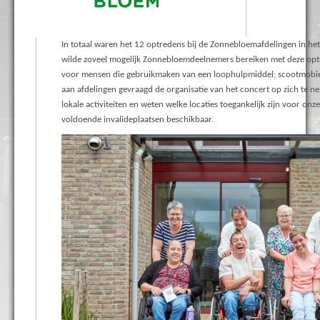
In totaal waren het 12 optredens bij de Zonnebloemafdelingen in het 
wilde zoveel mogelijk Zonnebloemdeelnemers bereiken met deze opt
voor mensen die gebruikmaken van een loophulpmiddel; scootmobiel, 
aan afdelingen gevraagd de organisatie van het concert op zich te n
lokale activiteiten en weten welke locaties toegankelijk zijn voor onze
voldoende invalideplaatsen beschikbaar.