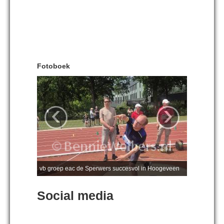
Fotoboek
‹
›
vb groep eac de Sperwers succesvol in Hoogeveen
Social media