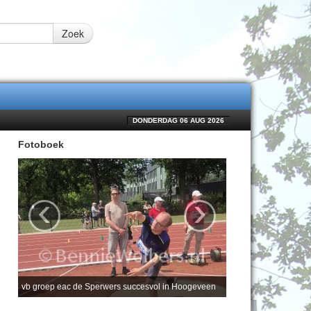
Zoek
DONDERDAG 06 AUG 2026
Fotoboek
‹
›
vb groep eac de Sperwers succesvol in Hoogeveen