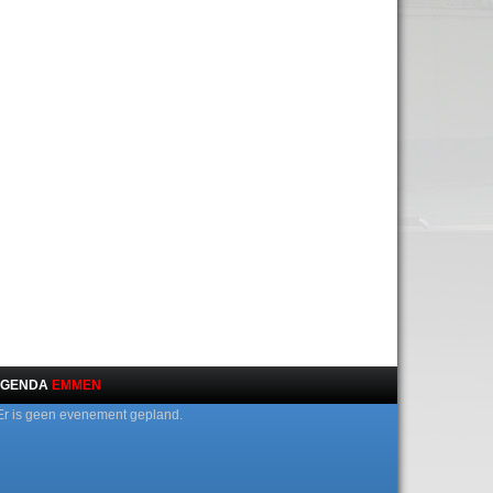
GENDA
EMMEN
Er is geen evenement gepland.