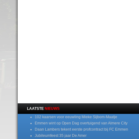
LAATSTE
NIEUWS
102 kaarsen voor eeuwling Mieke Sijbom-Maatje
Emmen wint op Open Dag overtuigend van Almere City
Daan Lambers tekent eerste profcontract bij FC Emmen
Jubileumfeest 35 jaar De Amer