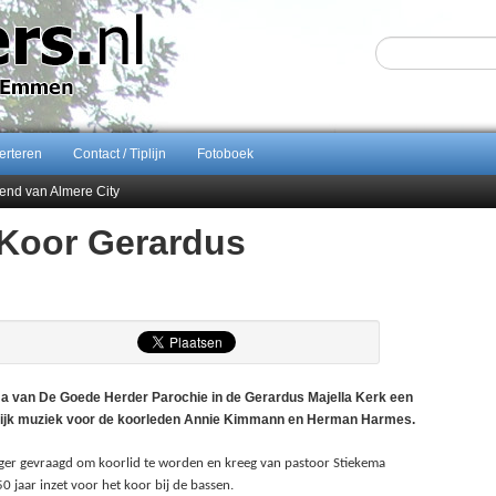
erteren
Contact / Tiplijn
Fotoboek
end van Almere City
ontract bij FC Emmen
Koor Gerardus
 september 2026 terug naar Zuidlaren
Sijbom-Maatje
an De Goede Herder Parochie in de Gerardus Majella Kerk een
kelijk muziek voor de koorleden Annie Kimmann en Herman Harmes.
er gevraagd om koorlid te worden en kreeg van pastoor Stiekema
aar inzet voor het koor bij de bassen.