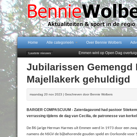
Home
Alle categorieën
Over Bennie Wolbers
Adv
Emmen wint op Open Dag overtuig
Laatste nieuws
Daan Lambers tekent eerste profc
Jubilarissen Gemengd 
Jubileumfeest 35 jaar De Amer
Hunzeloopwandeltocht keert op 19
Majellakerk gehuldigd
102 kaarsen voor eeuwling Mieke 
maandag 20 nov 2023 | Geschreven door Bennie Wolbers
BARGER COMPASCUUM - Zaterdagavond had pastoor Stiekema v
verrassing tijdens de dag van Cecilia, de patronesse van ker
De 86-jarige Herman Harmes uit Emmen werd in 1973 door een zwag
namens de NSGV de bijbehorende gouden speld en Oorkonde voor 50 j