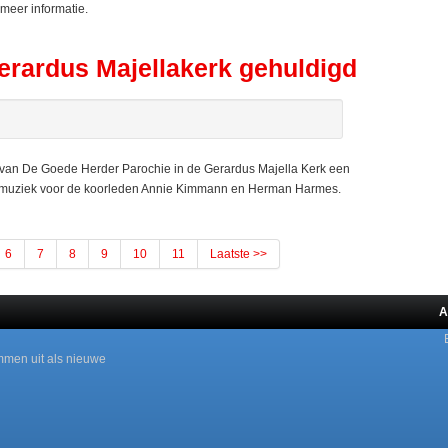
meer informatie.
rardus Majellakerk gehuldigd
 De Goede Herder Parochie in de Gerardus Majella Kerk een
ijk muziek voor de koorleden Annie Kimmann en Herman Harmes.
6
7
8
9
10
11
Laatste >>
A
mmen uit als nieuwe