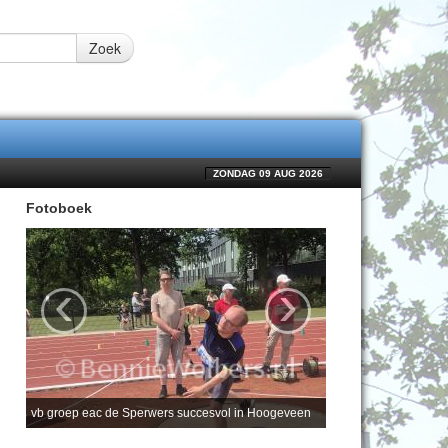
Zoek
ZONDAG 09 AUG 2026
Fotoboek
‹
›
vb groep eac de Sperwers succesvol in Hoogeveen