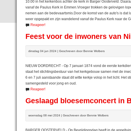
10.00 in het kerkenbos achter de kerk in Barger Oosterveld. Da
vanaf de Paulus Kerk in Emmen.Vroeger trokken de gelovigen lope
nemen aan de bedevaartsmis.Door de komst van de auto's is dat la
weer opgepakt en zijn wandelend vanaf de Paulus Kerk naar de G
Reageer!
Feest voor de inwoners van N
dinsdag 04 jun 2024 | Geschreven door Bennie Wolbers
NIEUW DORDRECHT - Op 7 januari 1874 vond de eerste kerkdienst 
staat het stichtingsbestuur van het kerkgebouw samen met de inwone
6 en 7 juli aanstaande staat dit witte kerkje volop in het licht. He
samengesteld voor jong en oud.
Reageer!
Geslaagd bloesemconcert in B
woensdag 08 mei 2024 | Geschreven door Bennie Wolbers
BARGER OOSTERVELD - Op Bevrijdingsdag heeft in de appeltuin va