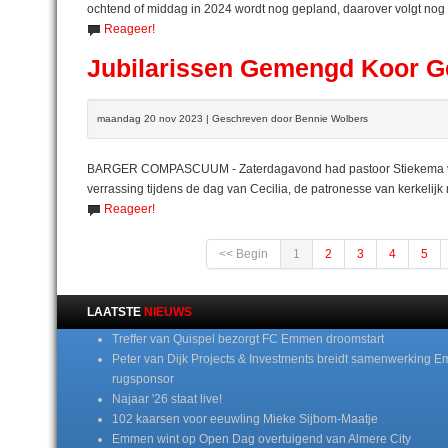
ochtend of middag in 2024 wordt nog gepland, daarover volgt nog 
Reageer!
Jubilarissen Gemengd Koor Ge
maandag 20 nov 2023 | Geschreven door Bennie Wolbers
BARGER COMPASCUUM - Zaterdagavond had pastoor Stiekema van
verrassing tijdens de dag van Cecilia, de patronesse van kerkel
Reageer!
<< Begin
1
2
3
4
5
LAATSTE
NIEUWS
Treffer van Quispel bezorgt FC Emmen droomstart
Peter van Dijk Projects & Investments breidt samenwerking E
rugsponsor
Najaar '26 staat live!
102 kaarsen voor eeuwling Mieke Sijbom-Maatje
Emmen wint op Open Dag overtuigend van Almere City