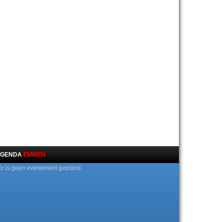
GENDA
EMMEN
Er is geen evenement gepland.