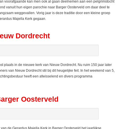
araan voorafgaande kan men ook al gaan deelnemen aan een pelgrimstocht
nd vanuit hun eigen parochie naar Barger Oosterveld om daar deel te
ngzaam weggevallen. Vorig jaar is deze traditie door een kleine groep
erardus Majella Kerk gegaan.
ieuw Dordrecht
plaats in de nieuwe kerk van Nieuw Dordrecht. Nu ruim 150 jaar later
rs van Nieuw Dordrecht stil bij dit heugelijke feit. In het weekend van 5,
t stichtingsbestuur heeft een afwisselend en divers programma
arger Oosterveld
n de Gerardus Majella Kerk in Barger Oosterveld het jaarlijkse