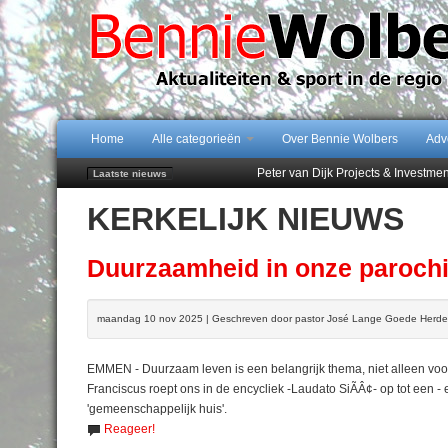
Home
Alle categorieën
Over Bennie Wolbers
Adv
Peter van Dijk Projects & Investm
Laatste nieuws
Najaar '26 staat live!
KERKELIJK NIEUWS
102 kaarsen voor eeuwling Mieke 
Emmen wint op Open Dag overtuig
Treffer van Quispel bezorgt FC Em
Duurzaamheid in onze paroch
maandag 10 nov 2025 | Geschreven door pastor José Lange Goede Herde
EMMEN - Duurzaam leven is een belangrijk thema, niet alleen voo
Franciscus roept ons in de encycliek -Laudato SiÃÂ¢- op tot een -
'gemeenschappelijk huis'.
Reageer!