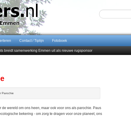
erteren
Contact / Tiplijn
Fotoboek
ents breidt samenwerking Emmen uit als nieuwe rugsponsor
Sijbom-Maatje
end van Almere City
men droomstart
ie
r Parochie
r de wereld om ons heen, maar ook voor ons als parochie. Paus
 ecologische bekering - om zorg te dragen voor onze planeet, ons