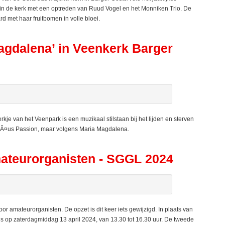
in de kerk met een optreden van Ruud Vogel en het Monniken Trio. De
met haar fruitbomen in volle bloei.
agdalena’ in Veenkerk Barger
je van het Veenpark is een muzikaal stilstaan bij het lijden en sterven
ÃÂ¤us Passion, maar volgens Maria Magdalena.
mateurorganisten - SGGL 2024
 amateurorganisten. De opzet is dit keer iets gewijzigd. In plaats van
is op zaterdagmiddag 13 april 2024, van 13.30 tot 16.30 uur. De tweede