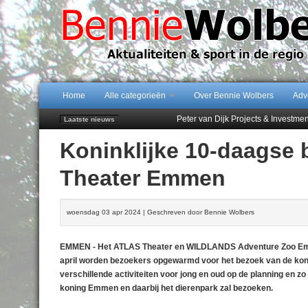
Home
Alle categorieën
Over Bennie Wolbers
Adv
Peter van Dijk Projects & Investm
Laatste nieuws
Najaar '26 staat live!
Koninklijke 10-daagse
102 kaarsen voor eeuwling Mieke 
Emmen wint op Open Dag overtuig
Theater Emmen
Treffer van Quispel bezorgt FC Em
woensdag 03 apr 2024 | Geschreven door Bennie Wolbers
EMMEN - Het ATLAS Theater en WILDLANDS Adventure Zoo Emmen 
april worden bezoekers opgewarmd voor het bezoek van de konink
verschillende activiteiten voor jong en oud op de planning en 
koning Emmen en daarbij het dierenpark zal bezoeken.