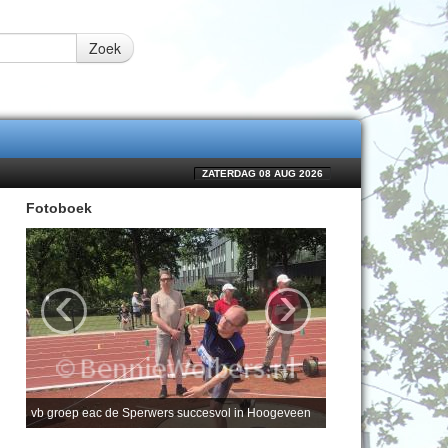
Zoek
ZATERDAG 08 AUG 2026
Fotoboek
‹
›
vb groep eac de Sperwers succesvol in Hoogeveen