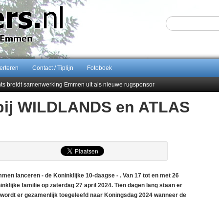
erteren
Contact / Tiplijn
Fotoboek
ents breidt samenwerking Emmen uit als nieuwe rugsponsor
 bij WILDLANDS en ATLAS
Sijbom-Maatje
end van Almere City
men droomstart
lanceren - de Koninklijke 10-daagse - . Van 17 tot en met 26
lijke familie op zaterdag 27 april 2024. Tien dagen lang staan er
zo wordt er gezamenlijk toegeleefd naar Koningsdag 2024 wanneer de