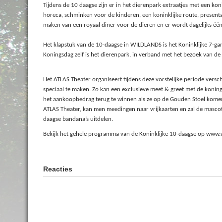
Tijdens de 10 daagse zijn er in het dierenpark extraatjes met een koni
horeca, schminken voor de kinderen, een koninklijke route, present
maken van een royaal diner voor de dieren en er wordt dagelijks één
Het klapstuk van de 10-daagse in WILDLANDS is het Koninklijke 7-gan
Koningsdag zelf is het dierenpark, in verband met het bezoek van de k
Het ATLAS Theater organiseert tijdens deze vorstelijke periode versc
speciaal te maken. Zo kan een exclusieve meet & greet met de koni
het aankoopbedrag terug te winnen als ze op de Gouden Stoel komen te
ATLAS Theater, kan men meedingen naar vrijkaarten en zal de mascotte
daagse bandana’s uitdelen.
Bekijk het gehele programma van de Koninklijke 10-daagse op www.
Reacties