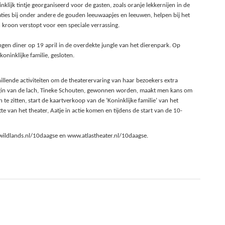
nklijk tintje georganiseerd voor de gasten, zoals oranje lekkernijen in de
aties bij onder andere de gouden leeuwaapjes en leeuwen, helpen bij het
 kroon verstopt voor een speciale verrassing.
gen diner op 19 april in de overdekte jungle van het dierenpark. Op
oninklijke familie, gesloten.
hillende activiteiten om de theaterervaring van haar bezoekers extra
ngin van de lach, Tineke Schouten, gewonnen worden, maakt men kans om
 zitten, start de kaartverkoop van de ‘Koninklijke familie’ van het
 van het theater, Aatje in actie komen en tijdens de start van de 10-
wildlands.nl/10daagse en www.atlastheater.nl/10daagse.