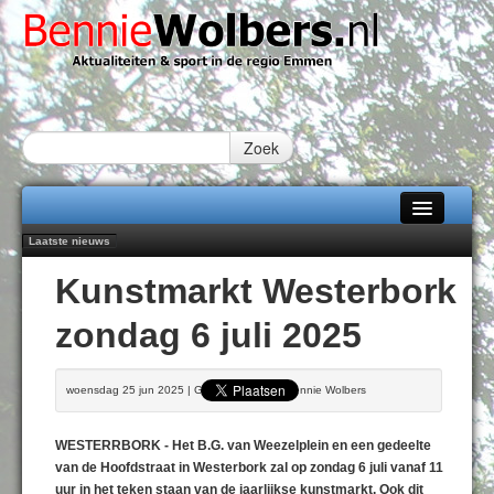
Zoek
Laatste nieuws
Home
102 kaarsen voor eeuwling Mieke Sijbom-Maatje
Kunstmarkt Westerbork
Emmen wint op Open Dag overtuigend van Almere City
Alle categorieën
Daan Lambers tekent eerste profcontract bij FC Emmen
zondag 6 juli 2025
Jubileumfeest 35 jaar De Amer
Over Bennie Wolbers
Najaar '26 staat live!
Adverteren
VRIJDAG 07 AUG 2026
woensdag 25 jun 2025 | Geschreven door Bennie Wolbers
Contact / Tiplijn
WESTERRBORK - Het B.G. van Weezelplein en een gedeelte
Fotoboek
van de Hoofdstraat in Westerbork zal op zondag 6 juli vanaf 11
uur in het teken staan van de jaarlijkse kunstmarkt. Ook dit