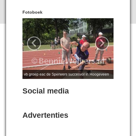
Fotoboek
‹
›
vb groep eac de Sperwers succesvol in Hoogeveen
Social media
Advertenties