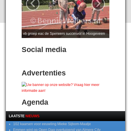
‹
›
vb groep eac de Sperwers succesvol in Hoogeveen
Social media
Advertenties
Agenda
LAATSTE
NIEUWS
102 kaarsen voor eeuwling Mieke Sijbom-Maatje
Emmen wint op Open Dag overtuigend van Almere City