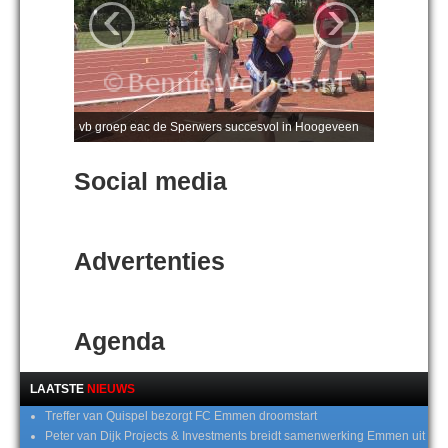
‹
›
vb groep eac de Sperwers succesvol in Hoogeveen
Social media
Advertenties
Agenda
LAATSTE
NIEUWS
Treffer van Quispel bezorgt FC Emmen droomstart
Peter van Dijk Projects & Investments breidt samenwerking Emmen uit