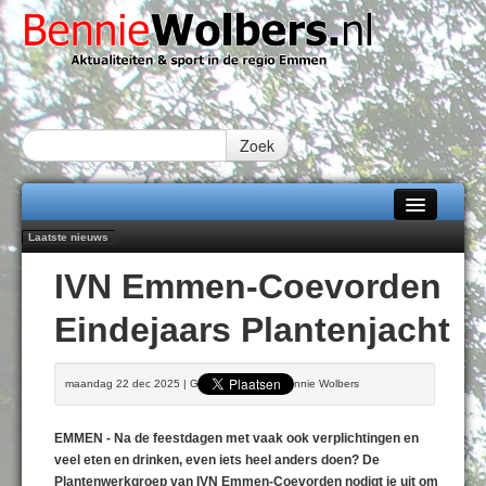
Zoek
Laatste nieuws
Home
Peter van Dijk Projects & Investments breidt samenwerking Emmen uit als
IVN Emmen-Coevorden
nieuwe rugsponsor
Alle categorieën
Najaar '26 staat live!
Eindejaars Plantenjacht
102 kaarsen voor eeuwling Mieke Sijbom-Maatje
Over Bennie Wolbers
Emmen wint op Open Dag overtuigend van Almere City
Treffer van Quispel bezorgt FC Emmen droomstart
Adverteren
maandag 22 dec 2025 | Geschreven door Bennie Wolbers
VRIJDAG 07 AUG 2026
Contact / Tiplijn
EMMEN - Na de feestdagen met vaak ook verplichtingen en
Fotoboek
veel eten en drinken, even iets heel anders doen? De
Plantenwerkgroep van IVN Emmen-Coevorden nodigt je uit om