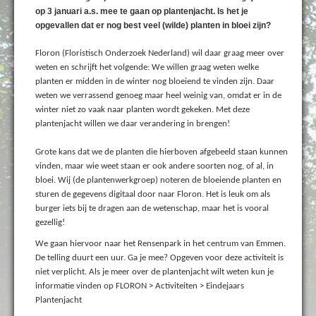
op 3 januari a.s. mee te gaan op plantenjacht. Is het je
opgevallen dat er nog best veel (wilde) planten in bloei zijn?
Floron (Floristisch Onderzoek Nederland) wil daar graag meer over
weten en schrijft het volgende: We willen graag weten welke
planten er midden in de winter nog bloeiend te vinden zijn. Daar
weten we verrassend genoeg maar heel weinig van, omdat er in de
winter niet zo vaak naar planten wordt gekeken. Met deze
plantenjacht willen we daar verandering in brengen!
Grote kans dat we de planten die hierboven afgebeeld staan kunnen
vinden, maar wie weet staan er ook andere soorten nog, of al, in
bloei. Wij (de plantenwerkgroep) noteren de bloeiende planten en
sturen de gegevens digitaal door naar Floron. Het is leuk om als
burger iets bij te dragen aan de wetenschap, maar het is vooral
gezellig!
We gaan hiervoor naar het Rensenpark in het centrum van Emmen.
De telling duurt een uur. Ga je mee? Opgeven voor deze activiteit is
niet verplicht. Als je meer over de plantenjacht wilt weten kun je
informatie vinden op FLORON > Activiteiten > Eindejaars
Plantenjacht