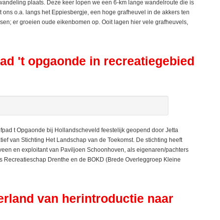
deling plaats. Deze keer lopen we een 6-km lange wandelroute die is
ns o.a. langs het Eppiesbergje, een hoge grafheuvel in de akkers ten
en; er groeien oude eikenbomen op. Ooit lagen hier vele grafheuvels,
pad 't opgaonde in recreatiegebied
pad t Opgaonde bij Hollandscheveld feestelijk geopend door Jetta
tief van Stichting Het Landschap van de Toekomst. De stichting heeft
en en exploitant van Paviljoen Schoonhoven, als eigenaren/pachters
ies Recreatieschap Drenthe en de BOKD (Brede Overleggroep Kleine
rland van herintroductie naar