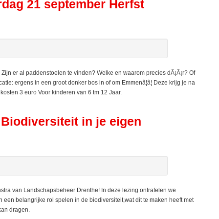
erdag 21 september Herfst
Zijn er al paddenstoelen te vinden? Welke en waarom precies dÃ¡Ã¡r? Of
tie: ergens in een groot donker bos in of om Emmenâ¦â¦ Deze krijg je na
, kosten 3 euro Voor kinderen van 6 tm 12 Jaar.
odiversiteit in je eigen
nstra van Landschapsbeheer Drenthe! In deze lezing ontrafelen we
een belangrijke rol spelen in de biodiversiteit,wat dit te maken heeft met
 kan dragen.