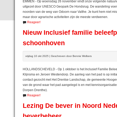
EMMEN - Op woensdag 26 november vindt onze volgende natuurwan
uitgezet door UNESCO Geopark De Hondsrug. De wandeling voert o
noorden van de weg van Odoorn naar Valthe. Je kunt hem niet miss
maar door agrarische activiteiten zijn de meeste verdwenen.
Reageer!
Nieuw Inclusief familie beleef
schoonhoven
vrijdag 10 okt 2025 | Geschreven door Bennie Wolbers
HOLLANDSCHEVELD - Op 1 oktober is het Inclusief Familie Beleef
Klijnsma en Jeroen Westendorp. De aanleg van het pad is op initia
contact gezocht met Het Drentse Landschap, de gemeente Hoogeve
van de grond waar het pad aangelegd is en met kennisorganisat
Dorpen Drenthe).
Reageer!
Lezing De bever in Noord Nede
beverbeheer