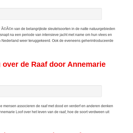
©Ã©n van de belangrijkste sleutelsoorten in de natte natuurgebieden
tsnapt na een periode van intensieve jacht met name om hun vlees en
k in Nederland weer teruggekeerd. Ook de eveneens geherintroduceerde
over de Raaf door Annemarie
ge mensen associeren de raaf met dood en verderf en anderen denken
nemarie Loof over het leven van de raaf, hoe de soort verdween uit