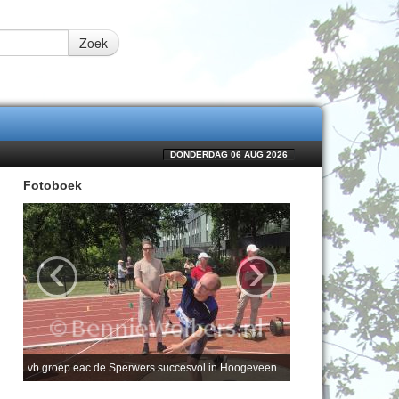
Zoek
DONDERDAG 06 AUG 2026
Fotoboek
‹
›
vb groep eac de Sperwers succesvol in Hoogeveen