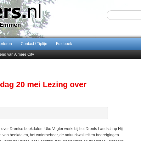
erteren
Contact / Tiplijn
Fotoboek
end van Almere City
ontract bij FC Emmen
 september 2026 terug naar Zuidlaren
Sijbom-Maatje
ag 20 mei Lezing over
ver Drentse beekdalen. Uko Vegter werkt bij het Drents Landschap Hij
n van beekdalen, het waterbeheer, de natuurkwaliteit en bedreigingen.