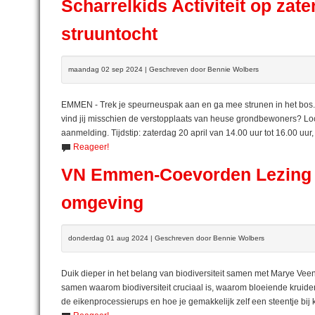
Scharrelkids Activiteit op zat
struuntocht
maandag 02 sep 2024 | Geschreven door Bennie Wolbers
EMMEN - Trek je speurneuspak aan en ga mee strunen in het bos. 
vind jij misschien de verstopplaats van heuse grondbewoners? Loca
aanmelding. Tijdstip: zaterdag 20 april van 14.00 uur tot 16.00 uur
Reageer!
VN Emmen-Coevorden Lezing Bi
omgeving
donderdag 01 aug 2024 | Geschreven door Bennie Wolbers
Duik dieper in het belang van biodiversiteit samen met Marye Vee
samen waarom biodiversiteit cruciaal is, waarom bloeiende kruiden 
de eikenprocessierups en hoe je gemakkelijk zelf een steentje bij