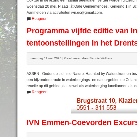
Ook zal in de lezing een aantal beekdalen verder worden uitgelic
woensdag 20 mei, Plaats: ât Oale Gemientehoes, Kerkeind 1 in Scho
Aanmelden via activiteiten.ivn.ec@gmail.com.
Reageer!
Programma vijfde editie van In
tentoonstellingen in het Dren
maandag 11 mei 2026 | Geschreven door Bennie Wolbers
ASSEN - Onder de titel Into Nature: Haunted by Waters kunnen be
een bijzondere route in waterbergings- en natuurgebied de Onlan
reactie op dit gebied, dat zowel als waterberging functioneert als 
Reageer!
IVN Emmen-Coevorden Excursi