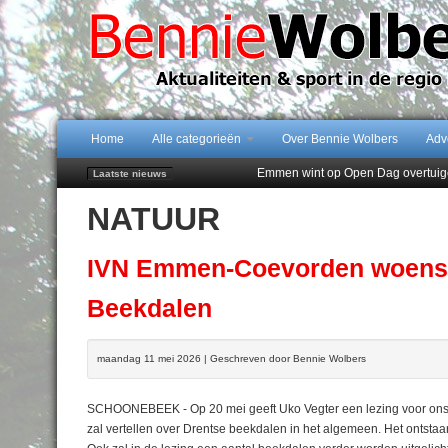
Home
Alle categorieën
Over Bennie Wolbers
Adv
Emmen wint op Open Dag overtuig
Laatste nieuws
Daan Lambers tekent eerste profc
NATUUR
Jubileumfeest 35 jaar De Amer
Hunzeloopwandeltocht keert op 19
102 kaarsen voor eeuwling Mieke 
IVN Emmen-Coevorden woensd
Beekdalen
maandag 11 mei 2026 | Geschreven door Bennie Wolbers
SCHOONEBEEK - Op 20 mei geeft Uko Vegter een lezing voor ons o
zal vertellen over Drentse beekdalen in het algemeen. Het ontstaa