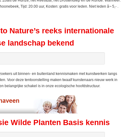
ht. Zoals de Hunze, het Reestdal, het Drostendiep en de Runde. Wanneer:
onebeek, Tijd: 20.00 uur, Kosten: gratis voor leden. Niet leden â¬ 5,- .
to Nature’s reeks internationale
tse landschap bekend
zoekers uit binnen- en buitenland kennismaken met kunstwerken langs
den. Voor deze tentoonstelling maken twaalf kunstenaars nieuw werk in
een belangrijke schakel is in onze ecologische hoofdstructuur.
e Wilde Planten Basis kennis